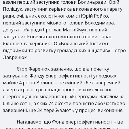
взяли перший заступник голови Волиньради Юрій
Поліщук, заступник керівника виконавчого апарату
ради, очільник екологічної комісії Юрій Ройко,
перший заступник міського голови Володимира,
депутат облради Ярослав Матвійчук, перший
заступник Ковельського міського голови Тарас
Яковлев та керівник ГО «Волинський Інститут
підтримки та розвитку громадських ініціатив» Петро
Лавренюк.
Єгор Фаренюк зазначив, що від початку
заснування Фонду Енергоефективності упродовж
майже 4 років Волинь – незмінний і беззаперечний
лідер в країні з реалізації проєктів комплексної
енергоощадної модернізації «Енергодім». Загалом їх
більше сотні, з яких 74 об’єкти повністю або частково
завершені, ще 34 перебувають у процесі виконання.
Нагадаємо, що Фонд енергоефективності – це
державна установа, яка за рахунок кошів уряду та