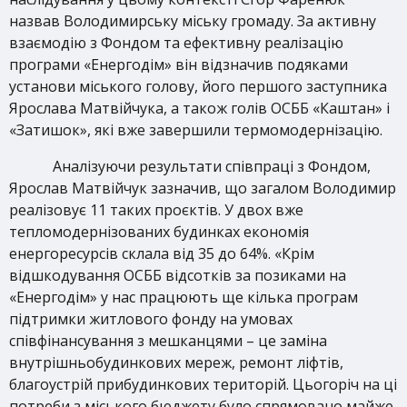
назвав Володимирську міську громаду. За активну
взаємодію з Фондом та ефективну реалізацію
програми «Енергодім» він відзначив подяками
установи міського голову, його першого заступника
Ярослава Матвійчука, а також голів ОСББ «Каштан» і
«Затишок», які вже завершили термомодернізацію.
Аналізуючи результати співпраці з Фондом,
Ярослав Матвійчук зазначив, що загалом Володимир
реалізовує 11 таких проєктів. У двох вже
тепломодернізованих будинках економія
енергоресурсів склала від 35 до 64%. «Крім
відшкодування ОСББ відсотків за позиками на
«Енергодім» у нас працюють ще кілька програм
підтримки житлового фонду на умовах
співфінансування з мешканцями – це заміна
внутрішньобудинкових мереж, ремонт ліфтів,
благоустрій прибудинкових територій. Цьогоріч на ці
потреби з міського бюджету було спрямовано майже