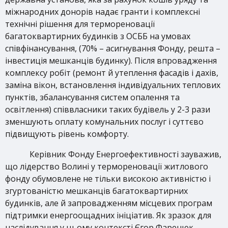
міжнародних донорів надає гранти і комплексні
технічні рішення для термореновації
багатоквартирних будинків з ОСББ на умовах
співфінансування, (70% – асигнування Фонду, решта –
інвестиція мешканців будинку). Після впровадження
комплексу робіт (ремонт й утеплення фасадів і дахів,
заміна вікон, встановлення індивідуальних теплових
пунктів, збалансування систем опалення та
освітлення) співвласники таких будівель у 2-3 рази
зменшують оплату комунальних послуг і суттєво
підвищують рівень комфорту.
Керівник Фонду Енергоефективності зауважив,
що лідерство Волині у термореновації житлового
фонду обумовлене не тільки високою активністю і
згуртованістю мешканців багатоквартирних
будинків, але й запровадженням місцевих програм
підтримки енергоощадних ініціатив. Як зразок для
наслідування у цьому контексті Єгор Фаренюк