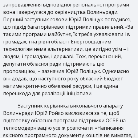
запровадження відповідної регіональної програми
вона і звернулася до керівництва Волиньради.
Перший заступник голови Юрій Поліщук погодився,
що підхід багаторівневої підтримки правильний. «За
такими програми майбутнє, їх треба ухвалювати і в
громадах, і на рівні області. Енергоощадним
технологіям нема альтернативи, це вигідно усім – і
людям, і громадам, і державі. Тож, переконаний,
депутати обласної ради підтримають цю
пропозицію», – зазначив Юрій Поліщук. Одночасно
він додав, що наступного року обласний бюджет
матиме критично обмежені ресурси, і це єдина
перешкода для реалізації ініціативи.
Заступник керівника виконавчого апарату
Волиньради Юрій Ройко висловився за те, щоб
підготовку обласної програми підтримки ОСББ на
тепломодернізацію усе ж розпочати. «Написання
якісного програмного документу коштів не вимагає, і