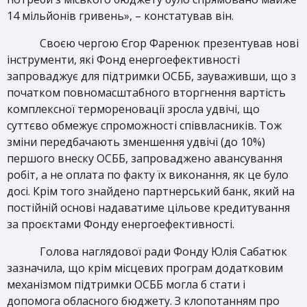
14 мільйонів гривень», – констатував він.
Своєю чергою Єгор Фаренюк презентував нові
інструменти, які Фонд енергоефективності
запроваджує для підтримки ОСББ, зауваживши, що з
початком повномасштабного вторгнення вартість
комплексної термореновації зросла удвічі, що
суттєво обмежує спроможності співвласників. Тож
зміни передбачають зменшення удвічі (до 10%)
першого внеску ОСББ, запроваджено авансування
робіт, а не оплата по факту їх виконання, як це було
досі. Крім того знайдено партнерський банк, який на
постійній основі надаватиме цільове кредитування
за проєктами Фонду енергоефективності.
Голова наглядової ради Фонду Юлія Сабатюк
зазначила, що крім місцевих програм додатковим
механізмом підтримки ОСББ могла б стати і
допомога обласного бюджету. З клопотанням про