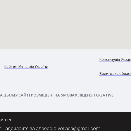
Конституція Украї
Кабінет Міністрів України
Волинська обласн
А ЦЬОМУ САЙТІ РОЗМІЩЕНІ НА УМОВАХ ЛІЦЕНЗІЇ CREATIVE
хищені
я надсилайте за адресою volrada@gmail.com