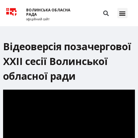
ВОЛИНСЬКА ОБЛАСНА
РАДА
офіційний сайт
Відеоверсія позачергової
ХХІІ сесії Волинської
обласної ради