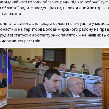
ому кабінеті голови обласної ради під час робочої зустр
обласної ради. Наведені факти, переконаний автор зап
до держави.
онців та виконавчої влади області на ситуацію у місце
монастирі на території Володимирського району на пр
руди зі статусом архітектурних пам’яток – на наявність 
о державних реєстрів.