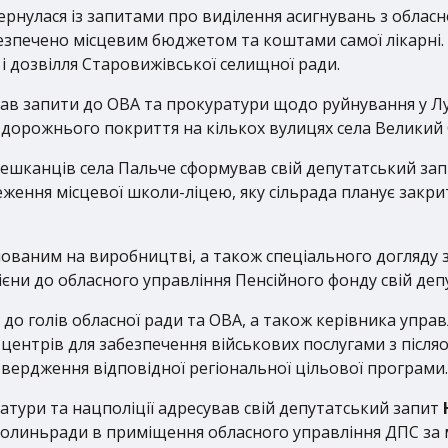
ернулася із запитами про виділення асигнувань з облас
безпечено місцевим бюджетом та коштами самої лікарні.
 дозвілля Старовижівської селищної ради.
ав запити до ОВА та прокуратури щодо руйнування у Луц
дорожнього покриття на кількох вулицях села Великий
ешканців села Пальче сформував свій депутатський зап
еження місцевої школи-ліцею, яку сільрада планує зак
мованим на виробництві, а також спеціального догляду 
єни до обласного управління Пенсійного фонду свій де
до голів обласної ради та ОВА, а також керівника управ
центрів для забезпечення військових послугами з післяо
твердження відповідної регіональної цільової програми.
атури та нацполіції адресував свій депутатський запит
 Волиньради в приміщення обласного управління ДПС за 