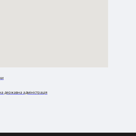
ни
а державна адміністрація