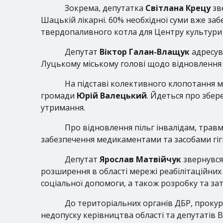
Зокрема, депутатка
Світлана Крецу
зв
Шацькій лікарні. 60% необхідної суми вже за
твердопаливного котла для Центру культури і
Депутат
Віктор Галан-Влащук
адресув
Луцькому міському голові щодо відновлення 
На підставі колективного клопотання м
громади
Юрій Валецький
. Йдеться про збер
утримання.
Про відновлення пільг інвалідам, трав
забезпечення медикаментами та засобами гігі
Депутат
Ярослав Матвійчук
звернувся 
розширення в області мережі реабілітаційних 
соціальної допомоги, а також розробку та за
До територіальних органів ДБР, прокур
недопуску керівництва області та депутатів