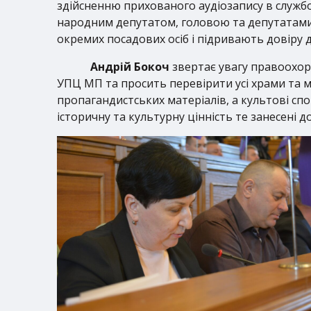
здійсненню прихованого аудіозапису в службов
народним депутатом, головою та депутатами 
окремих посадових осіб і підривають довіру 
Андрій Бокоч
звертає увагу правоохор
УПЦ МП та просить перевірити усі храми та 
пропагандистських матеріалів, а культові спо
історичну та культурну цінність те занесені д