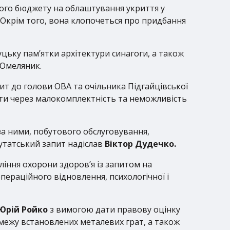
ного бюджету на облаштування укриття у
 Окрім того, вона клопочеться про придбання
ьку пам’ятки архітектури синагоги, а також
 Омеляник.
ит до голови ОВА та очільника Підгайцівської
рити через малокомплектність та неможливість
за ними, побутового обслуговування,
путатський запит надіслав
Віктор Дудечко.
ління охорони здоров’я із запитом на
пераційного відновлення, психологічної і
Юрій Ройко
з вимогою дати правову оцінку
межу встановлених металевих грат, а також