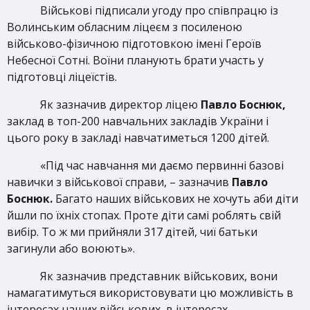
Військові підписали угоду про співпрацю із
Волинським обласним ліцеєм з посиленою
військово-фізичною підготовкою імені Героїв
Небесної Сотні. Воїни планують брати участь у
підготовці ліцеїстів.
Як зазначив директор ліцею
Павло Боснюк,
заклад в топ-200 навчальних закладів України і
цього року в закладі навчатиметься 1200 дітей.
«Під час навчання ми даємо первинні базові
навички з військової справи, – зазначив
Павло
Боснюк.
Багато наших військових не хочуть аби діти
йшли по їхніх стопах. Проте діти самі роблять свій
вибір. То ж ми прийняли 317 дітей, чиї батьки
загинули або воюють».
Як зазначив представник військових, вони
намагатимуться використовувати цю можливість в
інтересах наших військових, в інтересах