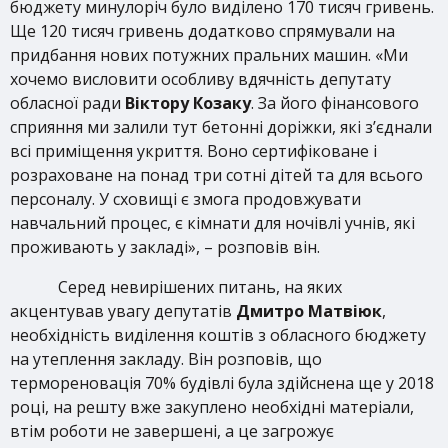
бюджету минулоріч було виділено 170 тисяч гривень.
Ще 120 тисяч гривень додатково спрямували на
придбання нових потужних пральних машин. «Ми
хочемо висловити особливу вдячність депутату
обласної ради
Віктору Козаку
. За його фінансового
сприяння ми залили тут бетонні доріжки, які з’єднали
всі приміщення укриття. Воно сертифіковане і
розраховане на понад три сотні дітей та для всього
персоналу. У сховищі є змога продовжувати
навчальний процес, є кімнати для ночівлі учнів, які
проживають у закладі», – розповів він.
Серед невирішених питань, на яких
акцентував увагу депутатів
Дмитро Матвіюк
,
необхідність виділення коштів з обласного бюджету
на утеплення закладу. Він розповів, що
термореновація 70% будівлі була здійснена ще у 2018
році, на решту вже закуплено необхідні матеріали,
втім роботи не завершені, а це загрожує