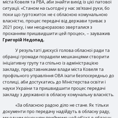
міста Ковеля та РВА, аби знайти вихід із цієї патової
ситуації. «Станом на сьогодні у нас зв’язані руки, бо
поки що гуртожиток не є обласною комунальною
власністю, процес передачі від держави триває з
2021 року, і ми неодноразово зверталися з
проханням пришвидшити цей процес», – зауважив
Григорій Недопад.
У результаті дискусії голова обласної ради та
обранці громади порадили мешканцями створити
ініціативну групу та спільно із адміністрацією
закладу, представниками влади міста Ковеля та
профільного управління ОВА їхати безпосередньо до
столиці, аби достукатись до Міністерства освіти і
науки України та пришвидшити процес передачі
закладу з державної в обласну комунальну власність.
«За обласною радою діло не стане. Як тільки
документи про передачу надійдуть в обласну раду,
ми одним рішенням приймемо цей об’єкт в обласну