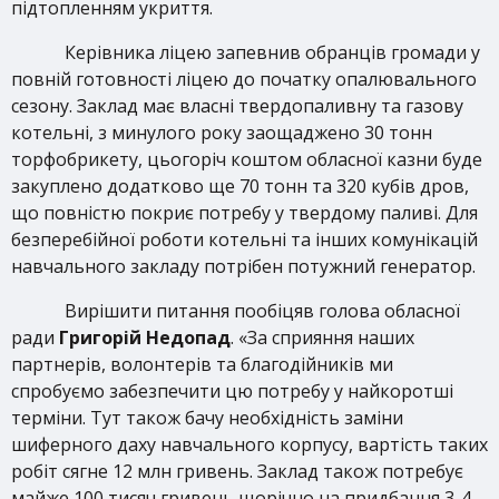
підтопленням укриття.
Керівника ліцею запевнив обранців громади у
повній готовності ліцею до початку опалювального
сезону. Заклад має власні твердопаливну та газову
котельні, з минулого року заощаджено 30 тонн
торфобрикету, цьогоріч коштом обласної казни буде
закуплено додатково ще 70 тонн та 320 кубів дров,
що повністю покриє потребу у твердому паливі. Для
безперебійної роботи котельні та інших комунікацій
навчального закладу потрібен потужний генератор.
Вирішити питання пообіцяв голова обласної
ради
Григорій Недопад
. «За сприяння наших
партнерів, волонтерів та благодійників ми
спробуємо забезпечити цю потребу у найкоротші
терміни. Тут також бачу необхідність заміни
шиферного даху навчального корпусу, вартість таких
робіт сягне 12 млн гривень. Заклад також потребує
майже 100 тисяч гривень щорічно на придбання 3-4