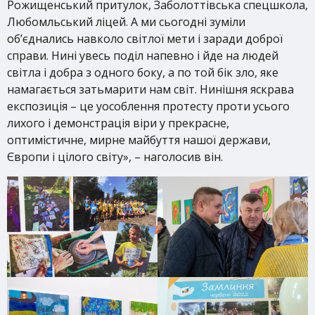
Рожищенський притулок, Заболоттівська спецшкола,
Любомльський ліцей. А ми сьогодні зуміли
об’єднались навколо світлої мети і заради доброї
справи. Нині увесь поділ напевно і йде на людей
світла і добра з одного боку, а по той бік зло, яке
намагається затьмарити нам світ. Нинішня яскрава
експозиція – це уособлення протесту проти усього
лихого і демонстрація віри у прекрасне,
оптимістичне, мирне майбуття нашої держави,
Європи і цілого світу», – наголосив він.