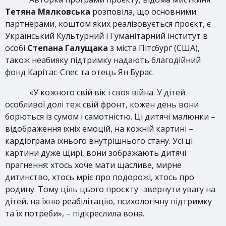
Тетяна Мялковська
розповіла, що основними
партнерами, коштом яких реалізовується проєкт, є
Український Культурний і Гуманітарний інститут в
особі
Степана Галущака
з міста Пітсбург (США),
також неабияку підтримку надають благодійний
фонд Карітас-Спес та отець Ян Бурас.
«У кожного свій вік і своя війна. У дітей
особливої долі теж свій фронт, кожен день вони
борються із сумом і самотністю. Ці дитячі малюнки –
відображення їхніх емоцій, на кожній картині –
кардіограма їхнього внутрішнього стану. Усі ці
картини дуже щирі, вони зображають дитячі
прагнення: хтось хоче мати щасливе, мирне
дитинство, хтось мріє про подорожі, хтось про
родину. Тому ціль цього проєкту -звернути увагу на
дітей, на їхню реабілітацію, психологічну підтримку
та їх потреби», – підкреслила вона.