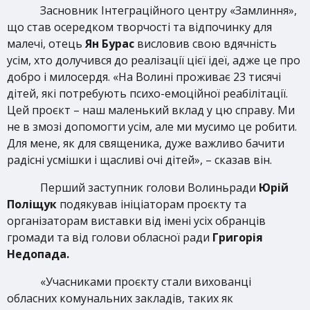
Засновник Інтеграційного центру «Замлиння»,
що став осередком творчості та відпочинку для
малечі, отець
Ян Бурас
висловив свою вдячність
усім, хто долучився до реалізації цієї ідеї, адже це про
добро і милосердя. «На Волині проживає 23 тисячі
дітей, які потребують психо-емоційної реабілітації.
Цей проєкт – наш маленький вклад у цю справу. Ми
не в змозі допомогти усім, але ми мусимо це робити.
Для мене, як для священика, дуже важливо бачити
радісні усмішки і щасливі очі дітей», – сказав він.
Перший заступник голови Волиньради
Юрій
Поліщук
подякував ініціаторам проєкту та
організаторам виставки від імені усіх обранців
громади та від голови обласної ради
Григорія
Недопада.
«Учасниками проєкту стали вихованці
обласних комунальних закладів, таких як