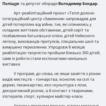
Поліщук
та депутат облради
Володимир Бондар.
Арт-реабілітаційний проєкт «Теплі долоні»
Інтеграційний центр «Замлиння» запровадив для
дітей
потерпілих від війни, тих, які опинились у
складних життєвих обставинах, дітей-сиріт та
позбавлених батьківської опіки, дітей Небесного
легіону, вихованців притулків, спеціальних шкіл та
вимушено переселених. Упродовж 8 місяців
реабілітацію творчістю пройшли близько 300 дітей,
саме їх роботи стали експонатами нинішньої
виставки.
У програмі, до слова, не лише заняття з різних
видів мистецтв – гончарства, іконопис на склі та
дереві, писанкарство, еко-скульптура з лози,
декоративний розпис, а й контакт з тваринами,
іпотерапія, спорт, кулінарні майстер-класи.
Авторка програми проєкту, відома мисткиня