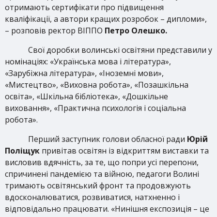
отримають сертифікати про підвищення
кваліфікації, а автори кращих розробок – дипломи»,
– розповів ректор ВІППО
Петро Олешко.
Свої доробки волинські освітяни представили у
номінаціях: «Українська мова і література»,
«Зарубіжна література», «Іноземні мови»,
«Мистецтво», «Виховна робота», «Позашкільна
освіта», «Шкільна бібліотека», «Дошкільне
виховання», «Практична психологія і соціальна
робота».
Перший заступник голови обласної ради
Юрій
Поліщук
привітав освітян із відкриттям виставки та
висловив вдячність, за те, що попри усі перепони,
спричинені пандемією та війною, педагоги Волині
тримають освітянський фронт та продовжують
вдосконалюватися, розвиватися, натхненно і
відповідально працювати. «Нинішня експозиція – це