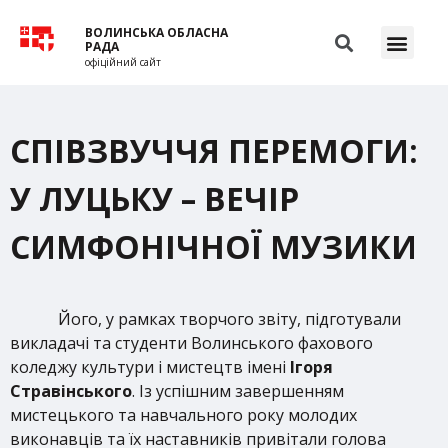
ВОЛИНСЬКА ОБЛАСНА
РАДА
офіційний сайт
СПІВЗВУЧЧЯ ПЕРЕМОГИ:
У ЛУЦЬКУ – ВЕЧІР
СИМФОНІЧНОЇ МУЗИКИ
Його, у рамках творчого звіту, підготували
викладачі та студенти Волинського фахового
коледжу культури і мистецтв імені
Ігоря
Стравінського
. Із успішним завершенням
мистецького та навчального року молодих
виконавців та їх наставників привітали голова