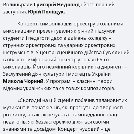
Волиньради
Григорій Недопад
і його перший
заступник
Юрій Поліщук.
Концерт-симфонію для оркестру з сольними
виконавцями презентували як річний підсумок
студенти і педагоги двох відділень коледжу –
струнних оркестрових та ударних оркестрових
інструментів. У центрі сценічного дійства був єдиний
в області симфонічний оркестр у складі 65-ох
виконавців. Його незмінний керівник та диригент –
Заслужений діяч культури і мистецтв України
Микола Чорний.
У програмі – класичні твори
відомих українських та світових композиторів.
«Сьогодні на цій сцені я побачив талановитих
музикантів-початківців, які прагнуть до творчості і
розвитку, а також результат самовідданої праці
педагогів, які беззастережно діляться своїми
знаннями та досвідом. Концерт чудовий – це