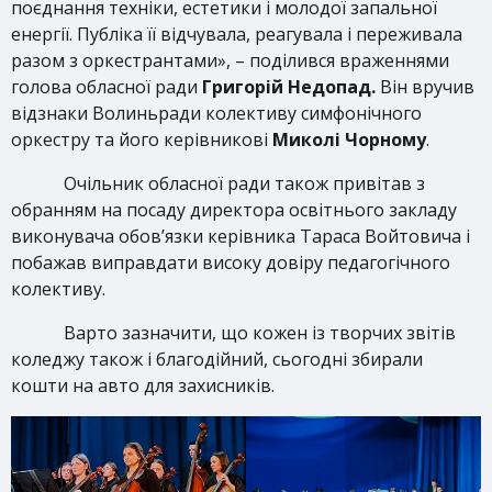
поєднання техніки, естетики і молодої запальної
енергії. Публіка її відчувала, реагувала і переживала
разом з оркестрантами», – поділився враженнями
голова обласної ради
Григорій Недопад.
Він вручив
відзнаки Волиньради колективу симфонічного
оркестру та його керівникові
Миколі Чорному
.
Очільник обласної ради також привітав з
обранням на посаду директора освітнього закладу
виконувача обов’язки керівника Тараса Войтовича і
побажав виправдати високу довіру педагогічного
колективу.
Варто зазначити, що кожен із творчих звітів
коледжу також і благодійний, сьогодні збирали
кошти на авто для захисників.