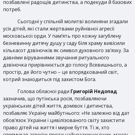
позбавлені радощів дитинства, а подекуди й базових
потреб.
Сьогодні у спільній молитві волиняни згадали
усіх дітей, які стали жертвами руйнівної агресії
московської орди. У пам’ять про кожну загублену
безневинну дитячу душу у саду біля храму вивісили
кількасот дзвіночків як символ духовного зв’язку. За
давніми віруваннями звучання ритуального
дзвіночка прирівнюється до голосу Всевишнього, а
простір, де його чутно – це впорядкований світ,
котрий знаходиться під захистом Бога.
Голова обласної ради
Григорій Недопад
зазначив, що путінська росія, позбавляючи
українських дітей життя, домівок і дитинства,
позбавляє Україну майбутнього: «Не залежно від дат
обов’язок України і цивілізованого світу захистити
право дітей на життя і мирне буття. Ті ж, хто
спрямував агресію проти найнезахищеніших, мають