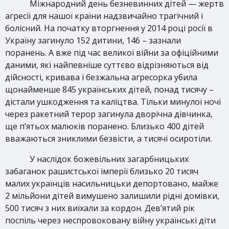
Міжнародний день безневинних дітей — жертв
агресії для нашої країни надзвичайно трагічний і
болісний. На початку вторгнення у 2014 році росії в
Україну загинуло 152 дитини, 146 – зазнали
поранень. А вже
під час великої війни за офіційними
даними, які найпевніше суттєво відрізняються від
дійсності, кривава і безжальна агресорка убила
щонайменше 845 українських дітей, понад тисячу –
дістали ушкодження та каліцтва. Тільки минулої ночі
через ракетний терор загинула дворічна дівчинка,
ще п’ятьох малюків поранено. Близько 400 дітей
вважаються зниклими безвісти, а тисячі осиротіли.
У наслідок божевільних загарбницьких
забаганок рашистської імперії близько 20 тисяч
малих українців насильницьки депортовано, майже
2 мільйони дітей вимушено залишили рідні домівки,
500 тисяч з них виїхали за кордон. Дев’ятий рік
поспіль через неспровоковану війну українські діти