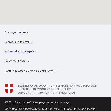
Президент України
Верховна Рада України
Кабінет Міністрів України
Конституція України
Волинська обласна державна адміністрація
ВОЛИНСЬКА ОБЛАСНА РАДА. ВСІ МАТЕРІАЛИ НА ЦЬОМУ САЙТІ
РОЗМІЩЕНІ НА УМОВАХ ЛІЦЕНЗІЇ CREATIVE
COMMONS ATTRIBUTION 4.0 INTERNATIONAL
©2022. Волинська обласна рада. Усі права захищені
Сайт працює в тестовому режимі. Зауваження надсилайте за адресою