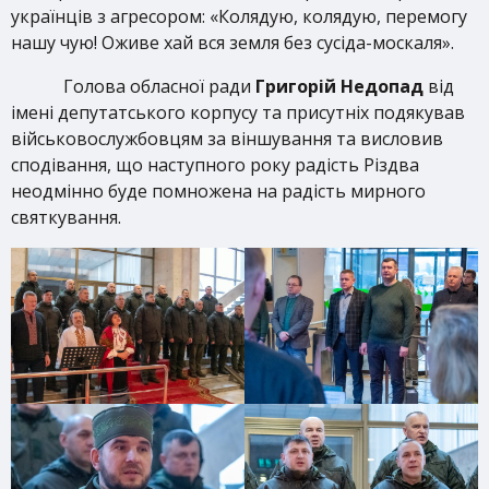
українців з агресором: «Колядую, колядую, перемогу
нашу чую! Оживе хай вся земля без сусіда-москаля».
Голова обласної ради
Григорій Недопад
від
імені депутатського корпусу та присутніх подякував
військовослужбовцям за віншування та висловив
сподівання, що наступного року радість Різдва
неодмінно буде помножена на радість мирного
святкування.