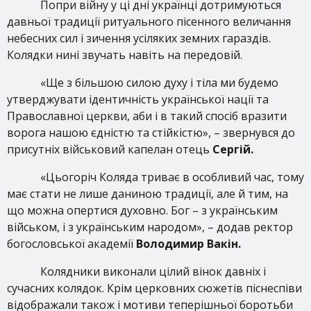
Попри війну у ці дні українці дотримуються
давньої традиції ритуального пісенного величання
небесних сил і зичення усіляких земних гараздів.
Колядки нині звучать навіть на передовій.
«Ще з більшою силою духу і тіла ми будемо
утверджувати ідентичність української нації та
Православної церкви, аби і в такий спосіб вразити
ворога нашою єдністю та стійкістю», – звернувся до
присутніх військовий капелан отець
Сергій.
«Цьогоріч Коляда триває в особливий час, тому
має стати не лише даниною традиції, але й тим, на
що можна опертися духовно. Бог – з українським
військом, і з українським народом», – додав ректор
богословської академії
Володимир Вакін.
Колядники виконали цілий вінок давніх і
сучасних колядок. Крім церковних сюжетів піснеспіви
відображали також і мотиви теперішньої боротьби