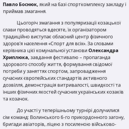
Павло Боснюк,
який на базі спорткомплексу закладу і
приймав змагання.
Цьогоріч змагання з популяризації козацької
слави проводяться вдесяте, їх організатором
традиційно виступає обласний центр фізичного
здоров’я населення «Спорт для всіх». За словами
керівника цієї комунальної установи
Олександра
Хриплюка,
завдання фестивалю – пропаганда
здорового способу життя, формування свідомої
потреби у заняттях спортом, запровадження
сучасних європейських стандартів активного
дозвілля, демонстрація витривалості, швидкості та
інших фізичних якостей сучасних українських козаків
та козачок.
До участі у теперішньому турнірі долучилися
сім команд: Волинського 6-го прикордонного загону,
бригади авіаторів, ліцею з посиленою військово-