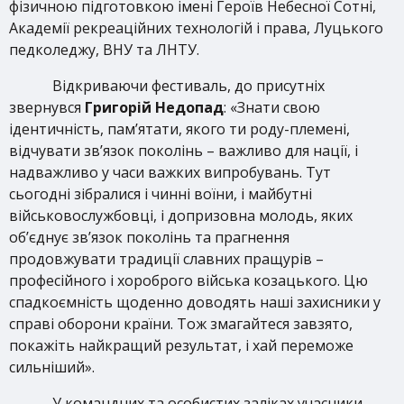
фізичною підготовкою імені Героїв Небесної Сотні,
Академії рекреаційних технологій і права, Луцького
педколеджу, ВНУ та ЛНТУ.
Відкриваючи фестиваль, до присутніх
звернувся
Григорій Недопад
: «Знати свою
ідентичність, пам’ятати, якого ти роду-племені,
відчувати зв’язок поколінь – важливо для нації, і
надважливо у часи важких випробувань. Тут
сьогодні зібралися і чинні воїни, і майбутні
військовослужбовці, і допризовна молодь, яких
об’єднує зв’язок поколінь та прагнення
продовжувати традиції славних пращурів –
професійного і хороброго війська козацького. Цю
спадкоємність щоденно доводять наші захисники у
справі оборони країни. Тож змагайтеся завзято,
покажіть найкращий результат, і хай переможе
сильніший».
У командних та особистих заліках учасники