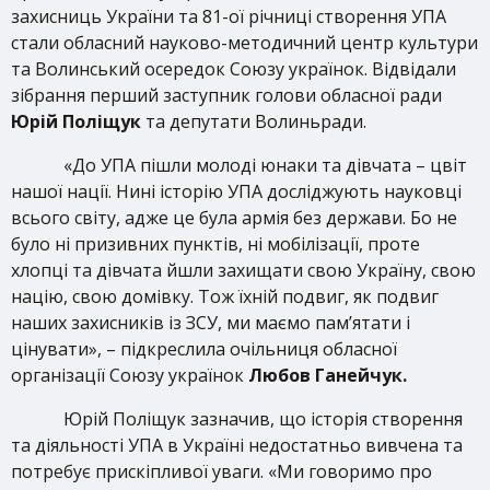
захисниць України та 81-ої річниці створення УПА
стали обласний науково-методичний центр культури
та Волинський осередок Союзу українок. Відвідали
зібрання перший заступник голови обласної ради
Юрій Поліщук
та депутати Волиньради.
«До УПА пішли молоді юнаки та дівчата – цвіт
нашої нації. Нині історію УПА досліджують науковці
всього світу, адже це була армія без держави. Бо не
було ні призивних пунктів, ні мобілізації, проте
хлопці та дівчата йшли захищати свою Україну, свою
націю, свою домівку. Тож їхній подвиг, як подвиг
наших захисників із ЗСУ, ми маємо пам’ятати і
цінувати», – підкреслила очільниця обласної
організації Союзу українок
Любов Ганейчук.
Юрій Поліщук зазначив, що історія створення
та діяльності УПА в Україні недостатньо вивчена та
потребує прискіпливої уваги. «Ми говоримо про