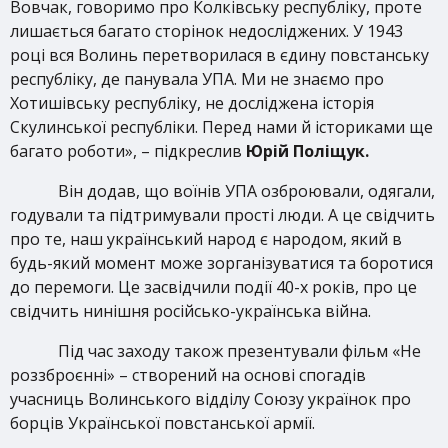
Вовчак, говоримо про Колківську республіку, проте
лишається багато сторінок недосліджених. У 1943
році вся Волинь перетворилася в єдину повстанську
республіку, де панувала УПА. Ми не знаємо про
Хотишівську республіку, не досліджена історія
Скулинської республіки. Перед нами й істориками ще
багато роботи», – підкреслив
Юрій Поліщук.
Він додав, що воїнів УПА озброювали, одягали,
годували та підтримували прості люди. А це свідчить
про те, наш український народ є народом, який в
будь-який момент може зорганізуватися та боротися
до перемоги. Це засвідчили події 40-х років, про це
свідчить нинішня російсько-українська війна.
Під час заходу також презентували фільм «Не
роззброєнні» – створений на основі спогадів
учасниць Волинського відділу Союзу українок про
борців Української повстанської армії.