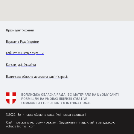
Президент України
Верховна Рада України
Кабінет Міністрів України
Конституція України
Волинська обласна державна адміністрація
ВОЛИНСЬКА ОБЛАСНА РАДА. ВСІ МАТЕРІАЛИ НА ЦЬОМУ САЙТІ
РОЗМІЩЕНІ НА УМОВАХ ЛІЦЕНЗІЇ CREATIVE
COMMONS ATTRIBUTION 4.0 INTERNATIONAL
©2022. Волинська обласна рада. Усі права захищені
Сайт працює в тестовому режимі. Зауваження надсилайте за адресою
volrada@gmail.com