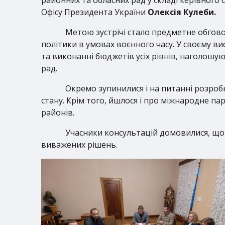
Офісу Президента України
Олексія Кулеби.
Метою зустрічі стало предметне обгов
політики в умовах воєнного часу. У своєму в
та виконанні бюджетів усіх рівнів, наголошу
рад.
Окремо зупинилися і на питанні розробк
стану. Крім того, йшлося і про міжнародне па
районів.
Учасники консультацій домовилися, що
виважених рішень.