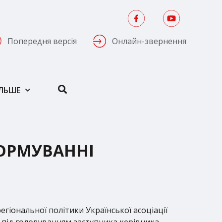
Попередня версія
Онлайн-звернення
ІЛЬШЕ
ФОРМУВАННІ
егіональної політики Української асоціації
ях під головуванням заступника керівника