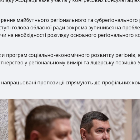
орення майбутнього регіонального та субрегіонального
иступі голова обласної ради зокрема зупинився на пробл
ючи на необхідності розгляду основного регіонального 
и програм соціально-економічного розвитку регіонів, я
ртнерство у регіональному вимірі та лідерську позицію 
 напрацьовані пропозиції спрямують до профільних ком