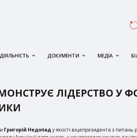
ДІЯЛЬНІСТЬ
ДОКУМЕНТИ
МЕДІА
Б
МОНСТРУЄ ЛІДЕРСТВО У 
ТИКИ
ди
Григорій Недопад
у якості віцепрезидента з питань р
складу Асоціації взяв участь у конгресових консультаці