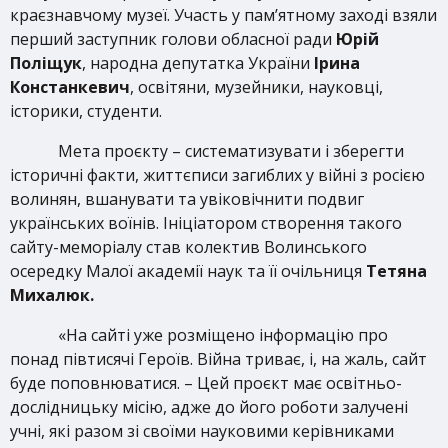
краєзнавчому музеї. Участь у пам’ятному заході взяли
перший заступник голови обласної ради
Юрій
Поліщук
, народна депутатка України
Ірина
Констанкевич
, освітяни, музейники, науковці,
історики, студенти.
Мета проєкту – систематизувати і зберегти
історичні факти, життєписи загиблих у війні з росією
волинян, вшанувати та увіковічнити подвиг
українських воїнів. Ініціатором створення такого
сайту-меморіалу став колектив Волинського
осередку Малої академії наук та її очільниця
Тетяна
Михалюк.
«На сайті уже розміщено інформацію про
понад півтисячі Героїв. Війна триває, і, на жаль, сайт
буде поповнюватися. – Цей проєкт має освітньо-
дослідницьку місію, адже до його роботи залучені
учні, які разом зі своїми науковими керівниками