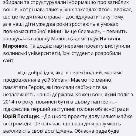
збирали та структурували інформацію про загиблих
воїнів, котрі навчалися у їхніх закладах. Хтось вважає,
що це не дитяча справа – досліджувати таку тему,
але наші діти уже два роки зростають в умовах
повномасштабної війни і їм це близьке», – певнить
завідувачка відділу Малої академії наук
Наталія
Миронюк
. Та додає: партнерами проєкту виступили
волинські університети, їхні студенти розробили
сайт.
«Це добра ідея, яка, я переконаний, матиме
продовження в усій Україні. Маємо поіменно
пам’ятати Героїв, які поклали свої життя за
незалежність нашої держави. Кожен воїн, який поліг з
2014-го року, повинен бути в цьому пантеоні, –
підкреслив перший заступник голови обласної ради
Юрій Поліщук
. –До цього проєкту долучилися майже
всі громади. Це означає, що наші діти розуміють
важливість своїх досліджень. Обласна рада буде