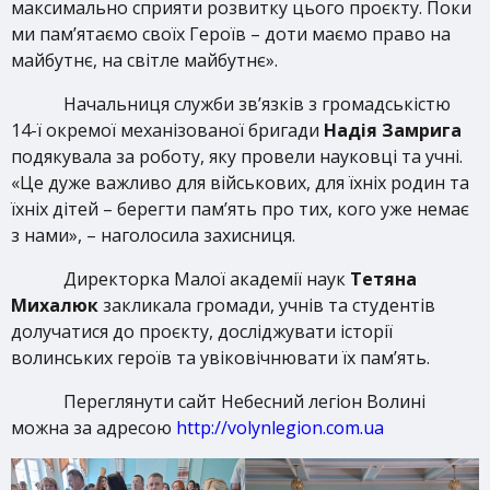
максимально сприяти розвитку цього проєкту. Поки
ми пам’ятаємо своїх Героїв – доти маємо право на
майбутнє, на світле майбутнє».
Начальниця служби зв’язків з громадськістю
14-ї окремої механізованої бригади
Надія Замрига
подякувала за роботу, яку провели науковці та учні.
«Це дуже важливо для військових, для їхніх родин та
їхніх дітей – берегти пам’ять про тих, кого уже немає
з нами», – наголосила захисниця.
Директорка Малої академії наук
Тетяна
Михалюк
закликала громади, учнів та студентів
долучатися до проєкту, досліджувати історії
волинських героїв та увіковічнювати їх пам’ять.
Переглянути сайт Небесний легіон Волині
можна за адресою
http://volynlegion.com.ua