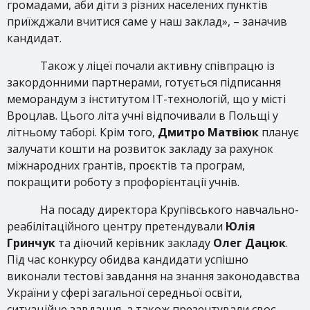
громадами, аби діти з різних населених пунктів
приїжджали вчитися саме у наш заклад», – заначив
кандидат.
Також у ліцеї почали активну співпрацю із
закордонними партнерами, готується підписання
меморандум з інститутом ІТ-технологій, що у місті
Вроцлав. Цього літа учні відпочивали в Польщі у
літньому таборі. Крім того,
Дмитро Матвіюк
планує
залучати кошти на розвиток закладу за рахунок
міжнародних грантів, проєктів та програм,
покращити роботу з профорієнтації учнів.
На посаду директора Крупівського навчально-
реабілітаційного центру претендували
Юлія
Гринчук
та діючий керівник закладу
Олег Дацюк
.
Під час конкурсу обидва кандидати успішно
виконали тестові завдання на знання законодавства
України у сфері загальної середньої освіти,
ситуаційне завдання, а також презентували своє