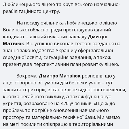
Люблинецького ліцею та Крупівського навчально-
реабілітаційного центру.
На посаду очільника Люблинецького ліцею
Волинської обласної ради претендував єдиний
кандидат – діючий очільник закладу
Дмитро
Матвіюк
. Він успішно виконав тестові завдання на
знання законодавства України у сфері загальної
середньої освіти, ситуаційне завдання, а також
презентував перспективний план розвитку ліцею.
Зокрема,
Дмитро Матвіюк
розповів, що у
ліцеї створено всі умови для безпеки учнів – тут
закрита територія, встановлене відеоспостереження,
кнопка негайного виклику, а також функціонує
укриття, розраховане на 420 учасників. «Що ж до
проблем, то потрібне оновлення навчального
простору та матеріально-технічної бази. Ми маємо
на меті посилити співпрацю з територіальними