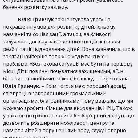
бачення розвитку закладу.
Юлія Гринчук
закцентувала увагу на
покращенні умов для розвитку дітей, їхньому
навчанні та соціалізації, а також важливості
залучення досвіду закордонних спеціалістів для
реабілітації і відновлення дітей. Вона зазначила, що в
закладі найперше потрібно усунути існуючі
проблеми. «Безпекова ситуація має бути на першому
місці. Діти повинні почуватися захищеними, а їхні
батьки – спокійними за їхню безпеку, – переконана
Юлія Гринчук
. – Крім того, я маю хороший досвід
співпраці із закордонними громадськими
організаціями, благодійниками, тому вважаю, що ми
можемо зробити більше для вихованців НРЦ. Також
у закладі потрібно створити безбар’єрний доступ, що
дозволить розширити можливості центру та
навчати дітей з порушеннями зору, слуху і опорно-
рухового апарату».