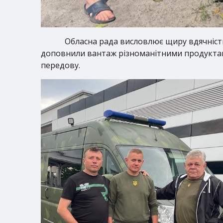
Обласна рада висловлює щиру вдячність
доповнили вантаж різноманітними продуктами х
передову.