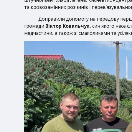
штучної вентиляції легень, кисневі концентр
та кровозамінних розчинів і перев’язувальног
Доправили допомогу на передову пер
громади
Віктор Ковальчук,
син якого несе с
медчастини, а також зі смаколиками та усіля