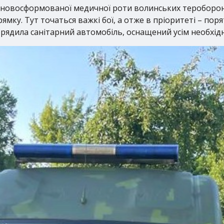
новосформованої медичної роти волинських тероборонів
у. Тут точаться важкі бої, а отже в пріоритеті – поря
орядила санітарний автомобіль, оснащений усім необхі