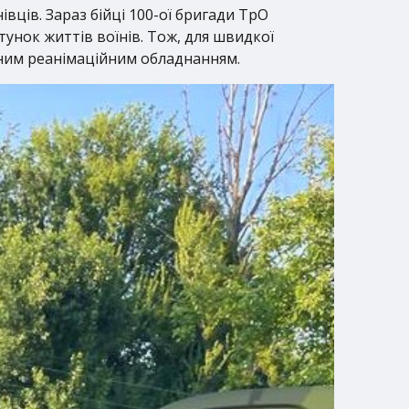
ців. Зараз бійці 100-ої бригади ТрО
тунок життів воїнів. Тож, для швидкої
дним реанімаційним обладнанням.