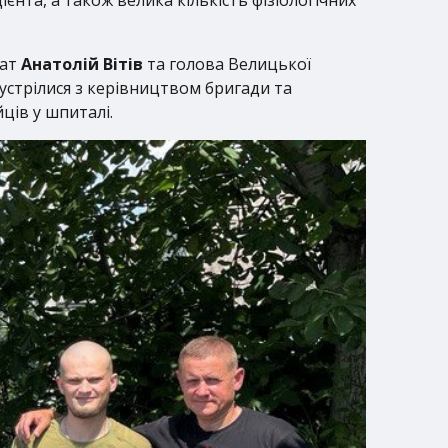
нта, а також велика кількість фізіологічних
тат
Анатолій Вітів
та голова Велицької
зустрілися з керівництвом бригади та
ців у шпиталі.