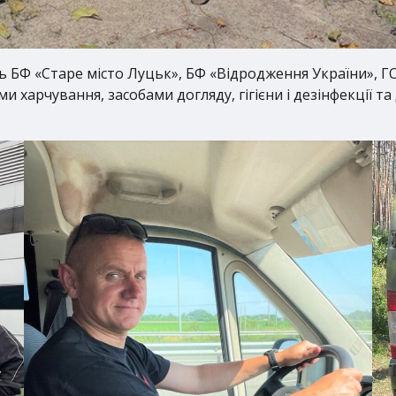
 БФ «Старе місто Луцьк», БФ «Відродження України», ГО
арчування, засобами догляду, гігієни і дезінфекції та д