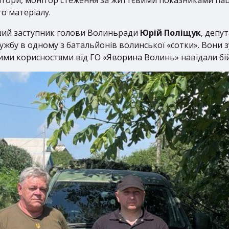
атори, монітор стеження за життєвими показниками паціє
о матеріалу.
ший заступник голови Волиньради
Юрій Поліщук
, депу
лужбу в одному з батальйонів волинської «сотки». Вони 
кими корисностями від ГО «Яворина Волинь» навідали бій