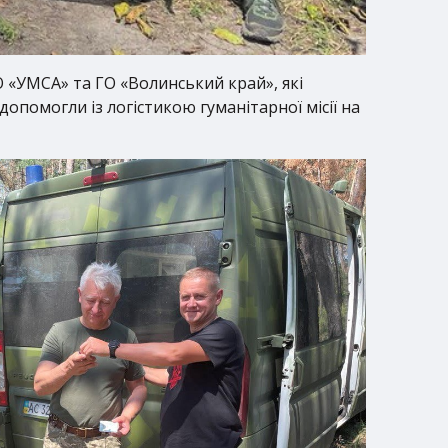
 «УМСА» та ГО «Волинський край», які
опомогли із логістикою гуманітарної місії на