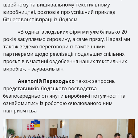
швейному та вишивальному текстильному
виробництві, розповів про успішний приклад
бізнесової співпраці із Лодзем.
«В однієї із лодзьких фірм ми уже близько 20
років закупляємо сировину, а саме пряжу. Наразі ми
також ведемо переговори із тамтешніми
партнерами щодо реалізації подальших спільних
проєктів в частині оздоблення наших текстильних
виробів», – зауважив він.
Анатолій Переходько
також запросив
представників Лодзького воєводства
безпосередньо оглянути виробничі потужності та
ознайомитись із роботою очолюваного ним
підприємтсва.