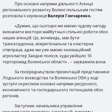
Про основні напрями діяльності Агенції
регіонального розвитку Волині польським гостям
розповіла її керівниця
Валерія Гончаренко.
«Думаю, що сьогодні ми маємо чудову нагоду
визначити вектори майбутньої спільної роботи обох
наших агенцій. Це, вочевидь, має бути
транскордонна, міжрегіональна та кластерна
співпраця, адже ми уже маємо інноваційний
агрокластер Західне полісся, куди увійшло 16
тергоромад Волинської області» , – зауважила вона.
За посередництвом презентацій представники
Лодського воєводства та Волинської ОВА у ході
зустрічі окреслили основні напрями ресурсного,
економічного та господарського потенціалів обох
регіонів.
Заступник начальника управління
економічного розвитку, інвестицій, туризму і