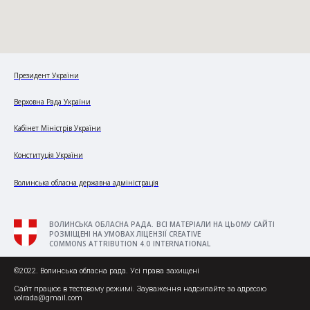
Президент України
Верховна Рада України
Кабінет Міністрів України
Конституція України
Волинська обласна державна адміністрація
ВОЛИНСЬКА ОБЛАСНА РАДА. ВСІ МАТЕРІАЛИ НА ЦЬОМУ САЙТІ
РОЗМІЩЕНІ НА УМОВАХ ЛІЦЕНЗІЇ CREATIVE
COMMONS ATTRIBUTION 4.0 INTERNATIONAL
©2022. Волинська обласна рада. Усі права захищені
Сайт працює в тестовому режимі. Зауваження надсилайте за адресою
volrada@gmail.com