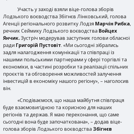
Участь у заході взяли віце-голова зборів
Лодзького воєводства Збігнєв Лінковський, голова
Агенції регіонального розвитку Лодзя
Марчін Рибка
,
речник Сеймику Лодзького воєводства
Войцех
Янчик.
Зустріч модерував заступник голови обласної
ради
Григорій Пустовіт
. «Ми сьогодні зібрались
задля налагодження комунікації та співпраці із
нашими польськими партнерами у сфері торгівлі та
економіки, в частині розробки та реалізації спільних
проєктів та обговорення можливостей залучення
інвестицій в економіку нашого регіону», – наголосив
він.
«Сподіваємося, що наша майбутня співпраця
буде взаємовигідною та корисною для наших
регіонів та держав. Я маю переконання, що саме
сьогодні вона буде започаткована», – додав віце-
голова зборів Лодзького воєводства
Збігнєв