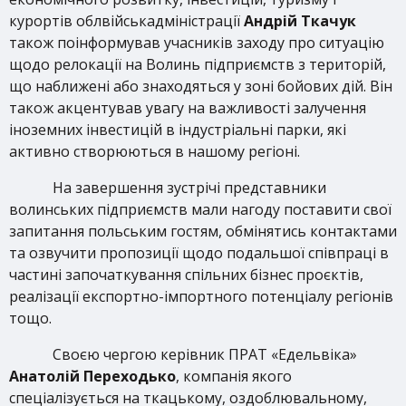
курортів облвійськадміністрації
Андрій Ткачук
також поінформував учасників заходу про ситуацію
щодо релокації на Волинь підприємств з територій,
що наближені або знаходяться у зоні бойових дій. Він
також акцентував увагу на важливості залучення
іноземних інвестицій в індустріальні парки, які
активно створюються в нашому регіоні.
На завершення зустрічі представники
волинських підприємств мали нагоду поставити свої
запитання польським гостям, обмінятись контактами
та озвучити пропозиції щодо подальшої співпраці в
частині започаткування спільних бізнес проєктів,
реалізації експортно-імпортного потенціалу регіонів
тощо.
Своєю чергою керівник ПРАТ «Едельвіка»
Анатолій Переходько
, компанія якого
спеціалізується на ткацькому, оздоблювальному,