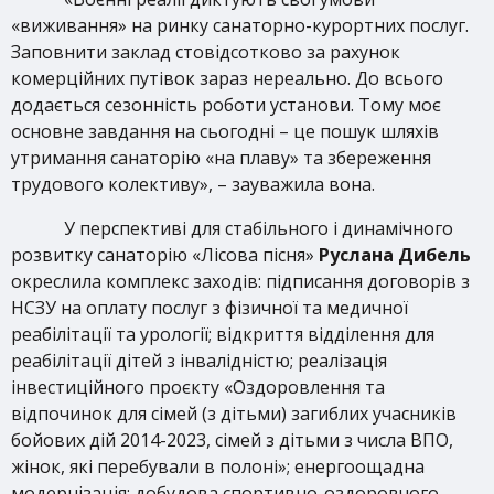
«виживання» на ринку санаторно-курортних послуг.
Заповнити заклад стовідсотково за рахунок
комерційних путівок зараз нереально. До всього
додається сезонність роботи установи. Тому моє
основне завдання на сьогодні – це пошук шляхів
утримання санаторію «на плаву» та збереження
трудового колективу», – зауважила вона.
У перспективі для стабільного і динамічного
розвитку санаторію «Лісова пісня»
Руслана Дибель
окреслила комплекс заходів: підписання договорів з
НСЗУ на оплату послуг з фізичної та медичної
реабілітації та урології; відкриття відділення для
реабілітації дітей з інвалідністю; реалізація
інвестиційного проєкту «Оздоровлення та
відпочинок для сімей (з дітьми) загиблих учасників
бойових дій 2014-2023, сімей з дітьми з числа ВПО,
жінок, які перебували в полоні»; енергоощадна
модернізація; добудова спортивно-оздоровчого