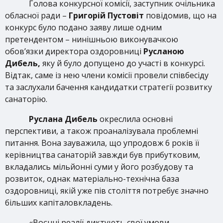
Голова конкурсної комісії, заступник очільника
обласної ради –
Григорій Пустовіт
повідомив, що на
конкурс було подано заяву лише одним
претендентом – нинішньою виконувачкою
обов’язки директора оздоровниці
Русланою
Дибель,
яку й було допущено до участі в конкурсі.
Відтак, саме із нею члени комісії провели співбесіду
та заслухали бачення кандидатки стратегії розвитку
санаторію.
Руслана Дибель
окреслила основні
перспективи, а також проаналізувала проблемні
питання. Вона зауважила, що упродовж 6 років її
керівництва санаторій завжди був прибутковим,
вкладались мільйонні суми у його розбудову та
розвиток, однак матеріально-технічна база
оздоровниці, якій уже пів століття потребує значно
більших капіталовкладень.
«Воєнні реалії диктують свої умови