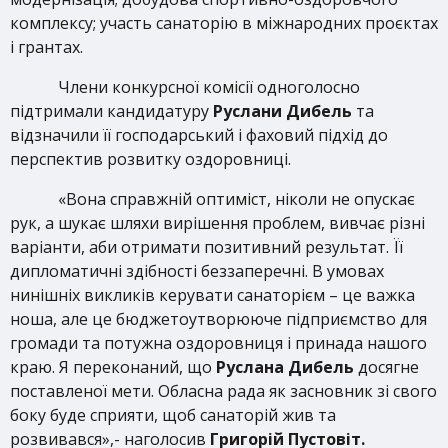
комплексу; участь санаторію в міжнародних проєктах
і грантах.
Члени конкурсної комісії одноголосно
підтримали кандидатуру
Руслани Дибель
та
відзначили її господарський і фаховий підхід до
перспектив розвитку оздоровниці.
«Вона справжній оптиміст, ніколи не опускає
рук, а шукає шляхи вирішення проблем, вивчає різні
варіанти, аби отримати позитивний результат. Її
дипломатичні здібності беззаперечні. В умовах
нинішніх викликів керувати санаторієм – це важка
ноша, але це бюджетоутворююче підприємство для
громади та потужна оздоровниця і принада нашого
краю. Я переконаний, що
Руслана Дибель
досягне
поставленої мети. Обласна рада як засновник зі свого
боку буде сприяти, щоб санаторій жив та
розвивався»,- наголосив
Григорій Пустовіт.