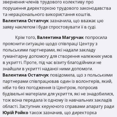
звернення членів трудового колективу про
порушення директоркою трудового законодавства
та нераціонального використання коштів.
Валентина Остапчук
зазначила, що вважає цю
заяву наклепом і буде спростовувати її в суді.
Крім того,
Валентина Магурчак
попросила
прояснити ситуацію щодо співпраці Центру з
польськими партнерами, які надали закладу
гуманітарну допомогу для створення належних умов
в укритті. Проте, під час візиту благодійники не
знайшли в укритті наданої ними допомоги.
Валентина Остапчук
повідомила, що з польськими
партнерами співпрацював один із волонтерів, який,
ніби то без погодження із Центром, попросив
будівельні матеріали для укриття, які не знадобилися,
тож вона передала їх одному із навчальних закладів
області. Заступник керуючого справами апарату ради
Юрій Ройко
також зазначив, що директорка