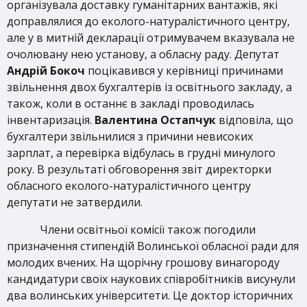
організувала доставку гуманітарних вантажів, які
доправлялися до еколого-натуралістичного центру,
але у в митній декларації отримувачем вказувала не
очолювану нею установу, а обласну раду. Депутат
Андрій Бокоч
поцікавився у керівниці причинами
звільнення двох бухгалтерів із освітнього закладу, а
також, коли в останнє в закладі проводилась
інвентаризація.
Валентина Остапчук
відповіла, що
бухгалтери звільнилися з причини невисоких
зарплат, а перевірка відбулась в грудні минулого
року. В результаті обговорення звіт директорки
обласного еколого-натуралістичного центру
депутати не затвердили.
Члени освітньої комісії також погодили
призначення стипендій Волинської обласної ради для
молодих вчених. На щорічну грошову винагороду
кандидатури своїх наукових співробітників висунули
два волинських університети. Це доктор історичних