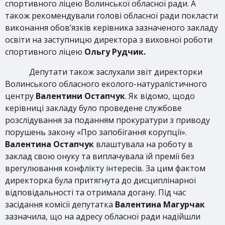
спортивного ліцею Волинської обласної ради. А
також рекомендували голові обласної ради покласти
виконання обов’язків керівника зазначеного закладу
освіти на заступницю директора з виховної роботи
спортивного ліцею
Ольгу Рудчик.
Депутати також заслухали звіт директорки
Волинського обласного еколого-натуралістичного
центру
Валентини Остапчук
. Як відомо, щодо
керівниці закладу було проведене службове
розслідування за поданням прокуратури з приводу
порушень закону «Про запобігання корупції».
Валентина Остапчук
влаштувала на роботу в
заклад свою онуку та виплачувала їй премії без
врегулювання конфлікту інтересів. За цим фактом
директорка була притягнута до дисциплінарної
відповідальності та отримала догану. Під час
засідання комісії депутатка
Валентина Магурчак
зазначила, що на адресу обласної ради надійшли