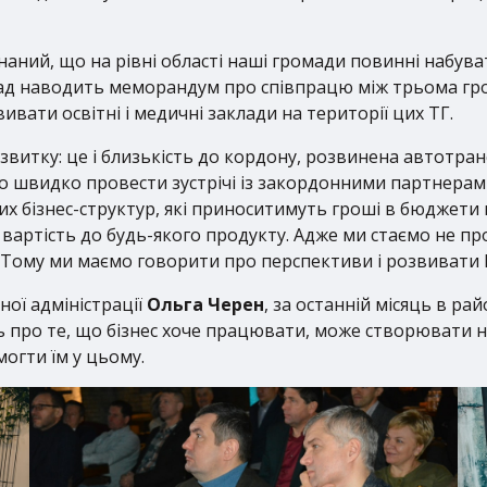
аний, що на рівні області наші громади повинні набув
иклад наводить меморандум про співпрацю між трьома 
ивати освітні і медичні заклади на території цих ТГ.
витку: це і близькість до кордону, розвинена автотран
о швидко провести зустрічі із закордонними партнера
их бізнес-структур, які приноситимуть гроші в бюджети
 вартість до будь-якого продукту. Адже ми стаємо не 
я. Тому ми маємо говорити про перспективи і розвивати 
ної адміністрації
Ольга Черен
, за останній місяць в ра
ть про те, що бізнес хоче працювати, може створювати но
огти їм у цьому.