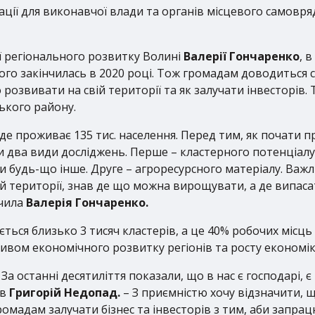
ції для виконавчої влади
та органів місцевого самовр
ції регіонального розвитку Волині
Валерії Гончаренко
, 
ого закінчилась в 2020 році. Тож громадам доводиться с
 розвивати на свій території та як залучати інвесторів.
ського району.
 де проживає 135 тис. населення. Перед тим, як почати 
и два види досліджень. Перше – кластерного потенціал
 чи будь-що інше. Друге – агроресурсного матеріалу. Ва
й території, знав де що можна вирощувати, а де випасат
ачила
Валерія Гончаренко.
ься близько 3 тисяч кластерів, а це 40% робочих місць і
ивом економічного розвитку регіонів та росту економік
 За останні десятиліття показали, що в нас є господарі, 
ив
Григорій Недопад.
– З приємністю хочу відзначити, 
омадам залучати бізнес та інвесторів з тим, аби запр