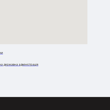
ни
а державна адміністрація