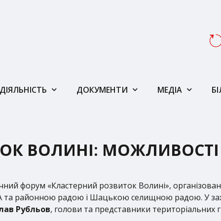
ДІЯЛЬНІСТЬ
ДОКУМЕНТИ
МЕДІА
Б
ОК ВОЛИНІ: МОЖЛИВОСТІ 
ічний форум «Кластерний розвиток Волині», організован
та районною радою і Шацькою селищною радою. У заход
лав Рубльов
, голови та представники територіальних г