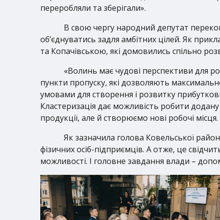
переробляли та зберігали».
В свою чергу народний депутат перекон
об’єднуватись задля амбітних цілей. Як пр
та Копачівською, які домовились спільно розв
«Волинь має чудові перспективи для роз
пункти пропуску, які дозволяють максимальн
умовами для створення і розвитку прибутков
Кластеризація дає можливість робити додану
продукції, але й створюємо нові робочі місц
Як зазначила голова Ковельської район
фізичних осіб-підприємців. А отже, це свідчи
можливості. І головне завдання влади – допом