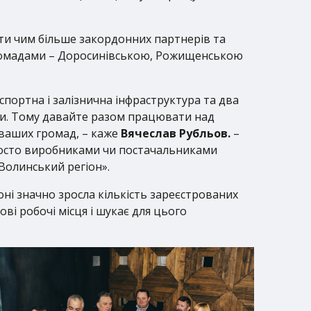
ати чим більше закордонних партнерів та
громадами – Доросинівською, Рожищенською
спортна і залізнична інфраструктура та два
ми. Тому давайте разом працювати над
 ваших громад, – каже
Вячеслав Рубльов.
–
просто виробниками чи постачальниками
Волинський регіон».
йоні значно зросла кількість зареєстрованих
ві робочі місця і шукає для цього