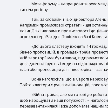
Мета форуму – напрацювати рекоменда
систем регіону.
Так, за словами т. в.о. директора Аген
напрямки промислової стратегії – дія останнь
позиції, які напрямки промисловості доцільно
агрокластер «Західне Полісся» на базі Ковель
«До цього кластеру входять 14 громад,
бізнес-пропозицій, в громадах треба провест
якій території має бути завод, підприємство
дослідження ґрунтів і води на підпорядковані
план або пропозицію для інвесторів», – зазн
Вона наголосила, що в Європі нараховуєт
Тобто кластери є рушіями інновацій, локомот
«Війна триває, але ми готові до роботи.
щоб нарощувати наші потужності, – наголос
перезавантажилася і вже допомагає нашим гр