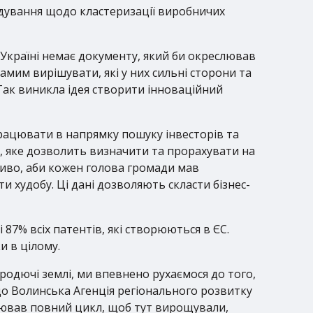
ядування щодо кластеризації виробничих
в Україні немає документу, який би окреслював
амим вирішувати, які у них сильні сторони та
 Так виникла ідея створити інноваційний
працювати в напрямку пошуку інвесторів та
у, яке дозволить визначити та прорахувати на
жливо, аби кожен голова громади мав
и худобу. Ці дані дозволяють скласти бізнес-
 87% всіх патентів, які створюються в ЄС.
и в цілому.
є родючі землі, ми впевнено рухаємося до того,
що Волинська Агенція регіонального розвитку
ацював повний цикл, щоб тут вирощували,