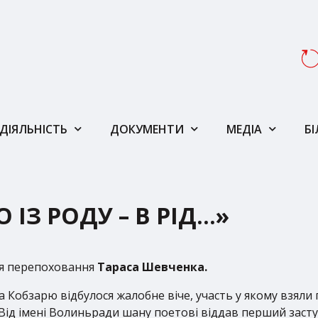
ДІЯЛЬНІСТЬ
ДОКУМЕНТИ
МЕДІА
Б
 ІЗ РОДУ – В РІД…»
ня перепоховання
Тараса Шевченка.
ка Кобзарю відбулося жалобне віче, участь у якому взяли
 Від імені Волиньради шану поетові віддав перший зас