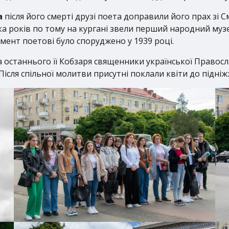
а
після його смерті друзі поета доправили його прах зі 
ька років по тому на кургані звели перший народний музе
ент поетові було споруджено у 1939 році.
а останнього її Кобзаря священники української Правос
Після спільної молитви присутні поклали квіти до підніж