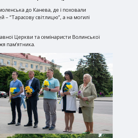
Смоленська до Канева, де і поховали
й – “Тарасову світлицю”, а на могилі
лавної Церкви та семінаристи Волинської
жя пам’ятника.