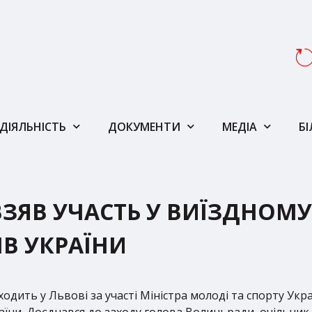
ДІЯЛЬНІСТЬ
ДОКУМЕНТИ
МЕДІА
Б
ЗЯВ УЧАСТЬ У ВИЇЗДНОМУ
ІВ УКРАЇНИ
ходить у Львові за участі Міністра молоді та спорту Ук
країни. Доєднався до заходу голова Волиньради, очільни