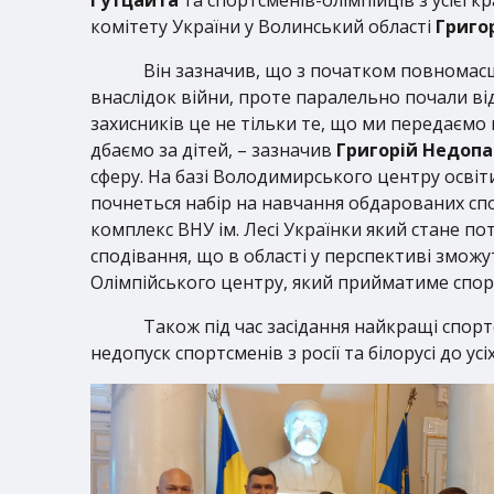
комітету України у Волинський області
Григо
Він зазначив, що з початком повномас
внаслідок війни, проте паралельно почали ві
захисників це не тільки те, що ми передаємо 
дбаємо за дітей, – зазначив
Григорій Недоп
сферу. На базі Володимирського центру освіт
почнеться набір на навчання обдарованих сп
комплекс ВНУ ім. Лесі Українки який стане 
сподівання, що в області у перспективі змож
Олімпійського центру, який прийматиме спор
Також під час засідання найкращі спорт
недопуск спортсменів з росії та білорусі до у