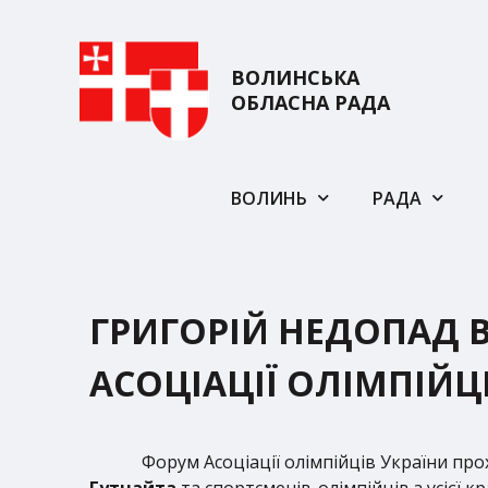
ВОЛИНСЬКА
ОБЛАСНА РАДА
ВОЛИНЬ
РАДА
ГРИГОРІЙ НЕДОПАД В
АСОЦІАЦІЇ ОЛІМПІЙЦ
Форум Асоціації олімпійців України про
Гутцайта
та спортсменів-олімпійців з усієї 