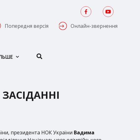
Попередня версія
Онлайн-звернення
ІЛЬШЕ
 ЗАСІДАННІ
раїни, президента НОК України
Вадима
к відділення Національного олімпійського