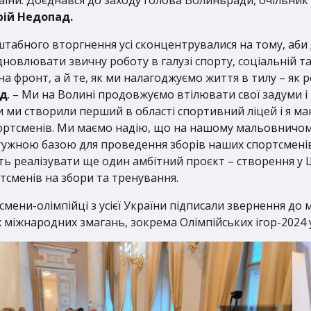
рій Недопад.
штабного вторгнення усі сконцентрувалися на тому, аб
дновлювати звичну роботу в галузі спорту, соціальній т
на фронт, а й те, як ми налагоджуємо життя в тилу – як
ад
. – Ми на Волині продовжуємо втілювати свої задуми і
и ми створили перший в області спортивний ліцей і я ма
ортсменів. Ми маємо надію, що на нашому мальовничому
потужною базою для проведення зборів наших спортсмен
уть реалізувати ще один амбітний проєкт – створення у
тсменів на збори та тренування.
смени-олімпійці з усієї України підписали звернення до 
сіх міжнародних змагань, зокрема Олімпійських ігор-2024 