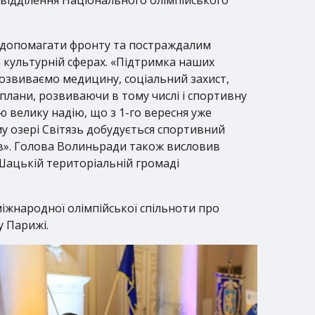
и допомагати фронту та постраждалим
а культурній сферах. «Підтримка наших
 розвиваємо медицину, соціальний захист,
 плани, розвиваючи в тому числі і спортивну
ю велику надію, що з 1-го вересня уже
 озері Світязь добудується спортивний
ів». Голова Волиньради також висловив
 Шацькій територіальній громаді
міжнародної олімпійської спільноти про
у Парижі.