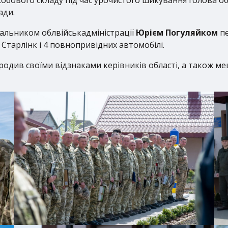
ади.
чальником облвійськадміністрації
Юрієм Погуляйком
пе
Старлінк і 4 повнопривідних автомобілі.
одив своїми відзнаками керівників області, а також ме