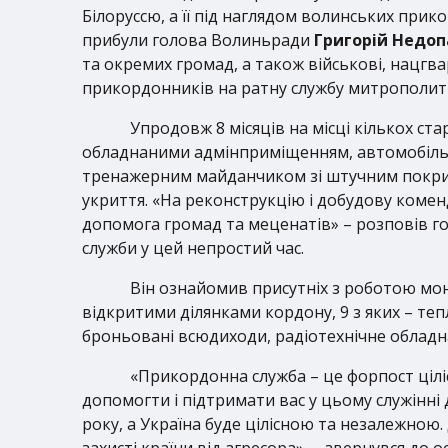
Білоруссю, а її під наглядом волинських при
прибули голова Волиньради
Григорій Недо
та окремих громад, а також військові, нацгва
прикордонників на ратну службу митрополит
Упродовж 8 місяців на місці кількох ста
обладнаними адмінприміщенням, автомобіль
тренажерним майданчиком зі штучним покритт
укриття. «На реконструкцію і добудову комен
допомога громад та меценатів» – розповів 
служби у цей непростий час.
Він ознайомив присутніх з роботою мон
відкритими ділянками кордону, 9 з яких – те
броньовані всюдиходи, радіотехнічне обладн
«Прикордонна служба – це форпост цілісн
допомогти і підтримати вас у цьому служінні 
року, а Україна буде цілісною та незалежною. 
захисті країни від агресора», – звернувся до