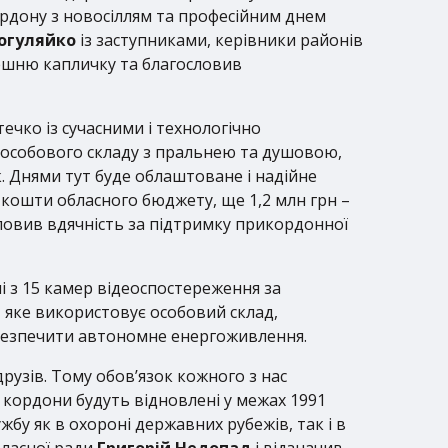
кордону з новосіллям та професійним днем
огуляйко
із заступниками, керівники районів
утешню капличку та благословив
течко із сучасними і технологічно
собового складу з пральнею та душовою,
 Днями тут буде облаштоване і надійне
 кошти обласного бюджету, ще 1,2 млн грн –
ловив вдячність за підтримку прикордонної
і з 15 камер відеоспостереження за
, яке використовує особовий склад,
абезпечити автономне енергоживлення.
друзів. Тому обов’язок кожного з нас
і кордони будуть відновлені у межах 1991
жбу як в охороні державних рубежів, так і в
бласної ради
Григорій Недопад
і відзначив