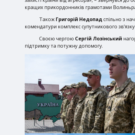
кращих прикордонників грамотами Волиньр
Також
Григорій Недопад
спільно з на
комендатури комплекс супутникового зв’язку 
Своєю чергою
Сергій Лозінський
нагор
підтримку та потужну допомогу.