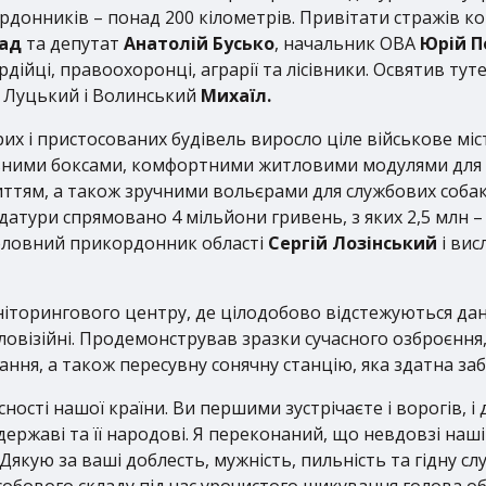
кордонників – понад 200 кілометрів. Привітати стражів 
пад
та депутат
Анатолій Бусько
, начальник ОВА
Юрій П
рдійці, правоохоронці, аграрії та лісівники. Освятив т
 Луцький і Волинський
Михаїл.
рих і пристосованих будівель виросло ціле військове міс
ними боксами, комфортними житловими модулями для о
ям, а також зручними вольєрами для службових собак.
датури спрямовано 4 мільйони гривень, з яких 2,5 млн –
головний прикордонник області
Сергій Лозінський
і вис
іторингового центру, де цілодобово відстежуються дан
пловізійні. Продемонстрував зразки сучасного озброєння
ання, а також пересувну сонячну станцію, яка здатна з
ості нашої країни. Ви першими зустрічаєте і ворогів, і 
державі та її народові. Я переконаний, що невдовзі наш
Дякую за ваші доблесть, мужність, пильність та гідну слу
 особового складу під час урочистого шикування голова о