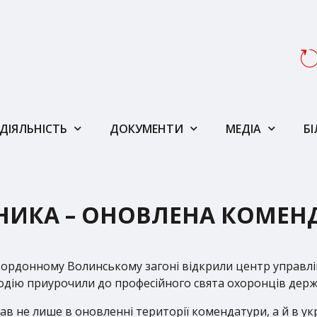
ДІЯЛЬНІСТЬ
ДОКУМЕНТИ
МЕДІА
Б
НИКА – ОНОВЛЕНА КОМЕН
икордонному Волинському загоні відкрили центр управлі
Подію приурочили до професійного свята охоронців держ
ав не лише в оновленні території комендатури, а й в ук