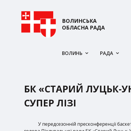
ВОЛИНСЬКА
ОБЛАСНА РАДА
ВОЛИНЬ
РАДА
БК «СТАРИЙ ЛУЦЬК-У
СУПЕР ЛІЗІ
У передсезонній пресконференції баск
голова Піклувальної ради БК «Старий Луцьк-