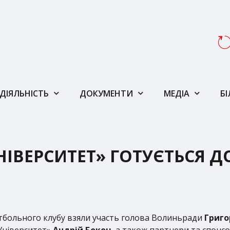
ДІЯЛЬНІСТЬ
ДОКУМЕНТИ
МЕДІА
Б
НІВЕРСИТЕТ» ГОТУЄТЬСЯ Д
етбольного клубу взяли участь голова Волиньради
Григо
Університет»
Андрій Бокоч
, а також партнери та спонс