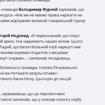
ер команди
Володимир Журжій
зауважив, що
ресурси. «Але ми не маємо права нарікати на
, днями відіграємо великий товариський турнір
горій Недопад
. «Я переконаний, що спорт
ій арені, теж надихають наших воїнів. Цього
. Радий, що баскетбольний клуб нарешті має
ученням окремих податків з місцевих
порт існував», – запевнив посадовець.
 Волинської громади, голова Піклувальної
оні ви потішите результатами і
тячого баскетболу. Цьогоріч до секцій
, зауваживши, що це перспективні
н також зазначив, що у новому сезоні у клубу