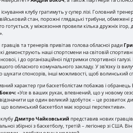
ї існування клубу гратимуть у супер лізі. Головний трен
 військовий стан, порожні глядацькі трибуни, обмежені 
го готується, у міжсезоння провели кілька дружніх ігор
».
 гравців та тренерів привітав голова обласної ради
Гри
, які демонструють наші спортсмени на світовій спортивн
нсової, і до організаційної підтримки спортивної галузі
шого обласного комунального закладу. У зв’язку із вил
мо шукати спонсорів, інші можливості, щоб волинський с
сивний характер гри баскетболістам побажав і обранець
 Бокоч:
«Усе в ваших руках, впевнений, що у новому сез
и відзначити ще один великий здобуток – це розвиток ди
о, що волинський баскетбол має хороші перспективи».
 клубу
Дмитро Чайковський
представив нових гравців
ьної збірної з баскетболу, третій – легіонер зі США. Ві
ксимум – здобути одну з медалей.