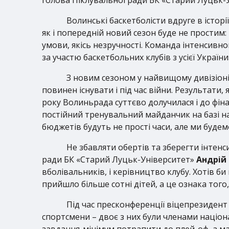
Волинські баскетболісти вдруге в історі
як і попередній новий сезон буде не простим:
умови, якісь незручності. Команда інтенсивно
за участю баскетбольних клубів з усієї України
З новим сезоном у найвищому дивізіоні
повинен існувати і під час війни. Результати
року Волиньрада суттєво долучилася і до фіна
постійний тренувальний майданчик на базі на
бюджетів будуть не прості часи, але ми буде
Не збавляти обертів та зберегти інтен
ради БК «Старий Луцьк-Університет»
Андрій
вболівальників, і керівництво клубу. Хотів б
прийшло більше сотні дітей, а це ознака тог
Під час пресконференції віцепрезидент
спортсмени – двоє з них були членами націонал
завдання-мінімум потрапити до плей-оф, а ма