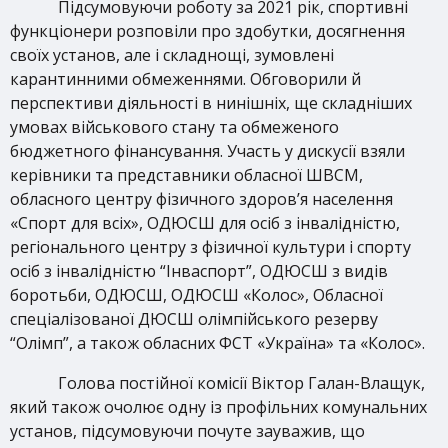
Підсумовуючи роботу за 2021 рік, спортивні
функціонери розповіли про здобутки, досягнення
своїх установ, але і складнощі, зумовлені
карантинними обмеженнями. Обговорили й
перспективи діяльності в нинішніх, ще складніших
умовах військового стану та обмеженого
бюджетного фінансування. Участь у дискусії взяли
керівники та представники обласної ШВСМ,
обласного центру фізичного здоров’я населення
«Спорт для всіх», ОДЮСШ для осіб з інвалідністю,
регіонального центру з фізичної культури і спорту
осіб з інвалідністю “Інваспорт”, ОДЮСШ з видів
боротьби, ОДЮСШ, ОДЮСШ «Колос», Обласної
спеціалізованої ДЮСШ олімпійського резерву
“Олімп”, а також обласних ФСТ «Україна» та «Колос».
Голова постійної комісії Віктор Галан-Влащук,
який також очолює одну із профільних комунальних
установ, підсумовуючи почуте зауважив, що