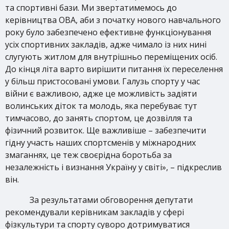
та спортивні бази. Ми звертатимемось до
керівництва ОВА, аби з початку нового навчального
року було забезпечено ефективне функціонування
усіх спортивних закладів, адже чимало із них нині
слугують житлом для внутрішньо переміщених осіб.
До кінця літа варто вирішити питання їх переселення
у більш пристосовані умови. Галузь спорту у час
війни є важливою, адже це можливість задіяти
волинських діток та молодь, яка перебуває тут
тимчасово, до занять спортом, це дозвілля та
фізичний розвиток. Ще важливіше – забезпечити
гідну участь наших спортсменів у міжнародних
змаганнях, це теж своєрідна боротьба за
незалежність і визнання Україну у світі», – підкреслив
він.
За результатами обговорення депутати
рекомендували керівникам закладів у сфері
фізкультури та спорту суворо дотримуватися