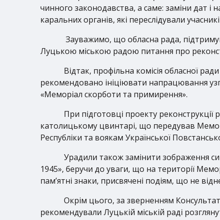
чинного законодавства, а саме: заміни дат і
каральних органів, які переслідували учасник
Зауважимо, що обласна рада, підтриму
Луцькою міською радою питання про реконстр
Відтак, профільна комісія обласної ради
рекомендовано ініціювати напрацювання узг
«Меморіал скорботи та примирення».
При підготовці проекту реконструкції
католицькому цвинтарі, що передував Меморіал
Республіки та воякам Української Повстансько
Урадили також замінити зображення сим
1945», беручи до уваги, що на території Мемо
пам’ятні знаки, присвячені подіям, що не відн
Окрім цього, за зверненням Консультат
рекомендували Луцькій міській раді розгляну