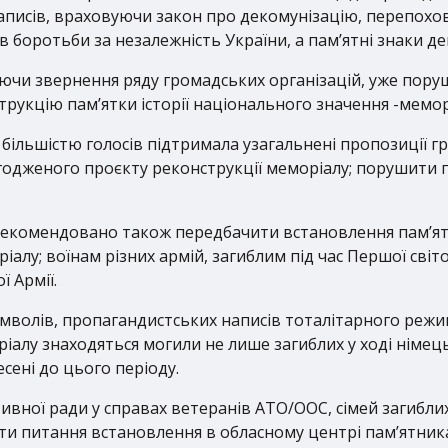
 написів, враховуючи закон про декомунізацію, перепох
ів боротьби за незалежність України, а пам’ятні знаки д
ючи звернення ряду громадських організацій, уже пор
укцію пам’ятки історії національного значення -мемор
 більшістю голосів підтримала узагальнені пропозиції гр
одженого проєкту реконструкції меморіалу; порушити 
 рекомендовано також передбачити встановлення пам’ят
у; воїнам різних армій, загиблим під час Першої світов
ї Армії.
волів, пропагандистських написів тоталітарного режиму
ріалу знаходяться могили не лише загиблих у ході німец
есені до цього періоду.
ивної ради у справах ветеранів АТО/ООС, сімей загиблих
ти питання встановлення в обласному центрі пам’ятника