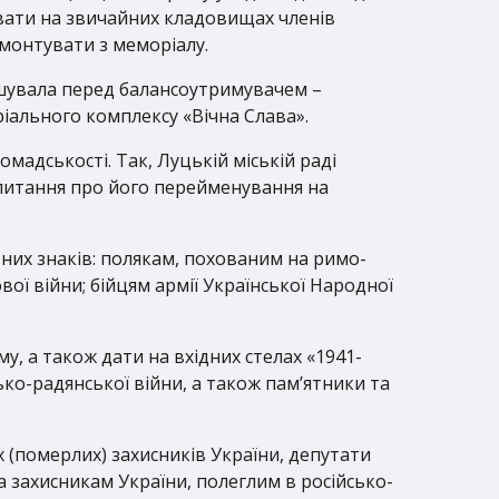
овати на звичайних кладовищах членів
емонтувати з меморіалу.
ушувала перед балансоутримувачем –
іального комплексу «Вічна Слава».
омадськості. Так, Луцькій міській раді
питання про його перейменування на
них знаків: полякам, похованим на римо-
ої війни; бійцям армії Української Народної
, а також дати на вхідних стелах «1941-
ько-радянської війни, а також пам’ятники та
 (померлих) захисників України, депутати
 захисникам України, полеглим в російсько-