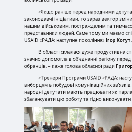
«Якщо раніше перед народними депутат
законодавчі ініціативи, то зараз вектор змін
нашим військовим, постраждалим та тимчасов
представники людей. Саме тому ми маємо спі
USAID «РАДА: наступне покоління»
Ігор Когут.
В області склалася дуже продуктивна с
значно допомогла в об’єднанні регіону перед
обранців, – каже голова обласної ради
Григо
«Тренери Програми USAID «РАДА: наступ
виборцям в побудові комунікаційних зв’язків.
народні депутати мають працювати як парламе
збалансувати цю роботу та гідно виконувати 