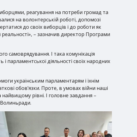
иборцями, реагування на потреби громад та
увалися на волонтерській роботі, допомозі
татися до своїх виборців і до роботи як
й реальності», – зазначив директор Програми
го самоврядування. І така комунікація
 і парламентської діяльності своїх народних
моги українським парламентарям і їхнім
ткові обов’язки. Проте, в умовах війни наші
 найвищому рівні. І головне завдання –
к Волиньради.