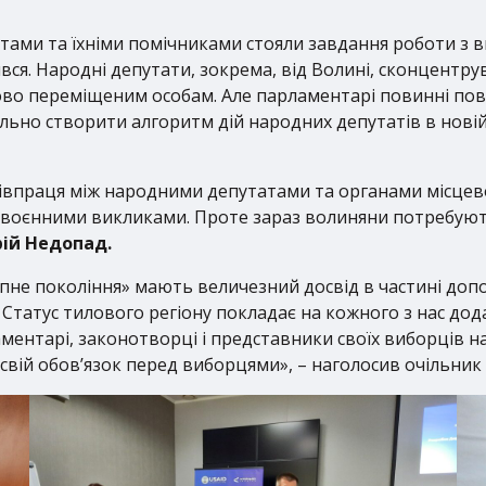
ами та їхніми помічниками стояли завдання роботи з в
ився. Народні депутати, зокрема, від Волині, сконцентр
о переміщеним особам. Але парламентарі повинні повер
льно створити алгоритм дій народних депутатів в нові
півпраця між народними депутатами та органами місцево
 воєнними викликами. Проте зараз волиняни потребують
рій Недопад.
не покоління» мають величезний досвід в частині допо
 Статус тилового регіону покладає на кожного з нас дода
нтарі, законотворці і представники своїх виборців на
свій обов’язок перед виборцями», – наголосив очільни