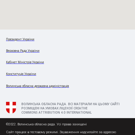
Президент України
Верховна Рада України
Кабінет Міністрів України
Конституція України
Волинська обласна державна адміністрація
ВОЛИНСЬКА ОБЛАСНА РАДА. ВСІ МАТЕРІАЛИ НА ЦЬОМУ САЙТІ
РОЗМІЩЕНІ НА УМОВАХ ЛІЦЕНЗІЇ CREATIVE
COMMONS ATTRIBUTION 4.0 INTERNATIONAL
©2022. Волинська обласна рада. Усі права захищені
Сайт працює в тестовому режимі. Зауваження надсилайте за адресою