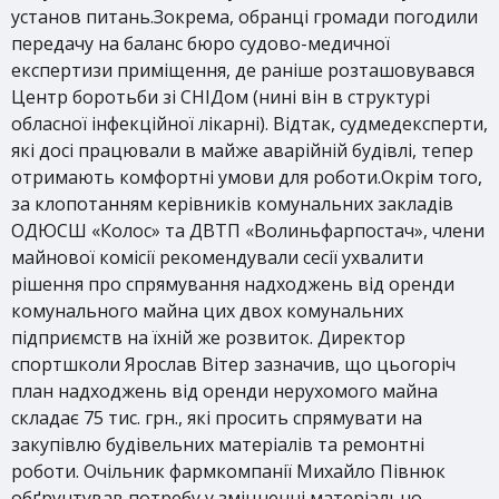
установ питань.Зокрема, обранці громади погодили
передачу на баланс бюро судово-медичної
експертизи приміщення, де раніше розташовувався
Центр боротьби зі СНІДом (нині він в структурі
обласної інфекційної лікарні). Відтак, судмедексперти,
які досі працювали в майже аварійній будівлі, тепер
отримають комфортні умови для роботи.Окрім того,
за клопотанням керівників комунальних закладів
ОДЮСШ «Колос» та ДВТП «Волиньфарпостач», члени
майнової комісії рекомендували сесії ухвалити
рішення про спрямування надходжень від оренди
комунального майна цих двох комунальних
підприємств на їхній же розвиток. Директор
спортшколи Ярослав Вітер зазначив, що цьогоріч
план надходжень від оренди нерухомого майна
складає 75 тис. грн., які просить спрямувати на
закупівлю будівельних матеріалів та ремонтні
роботи. Очільник фармкомпанії Михайло Півнюк
обґрунтував потребу у зміцненні матеріально-