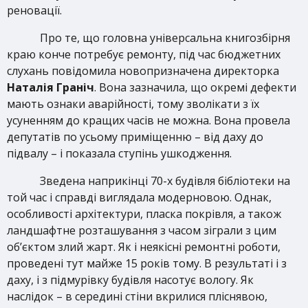
реновації.
Про те, що головна універсальна книгозбірня
краю конче потребує ремонту, під час бюджетних
слухань повідомила новопризначена директорка
Наталія Граніч
. Вона зазначила, що окремі дефекти
мають ознаки аварійності, тому зволікати з їх
усуненням до кращих часів не можна. Вона провела
депутатів по усьому приміщенню – від даху до
підвалу – і показала ступінь ушкодження.
Зведена наприкінці 70-х будівля бібліотеки на
той час і справді виглядала модерновою. Однак,
особливості архітектури, пласка покрівля, а також
ландшафтне розташування з часом зіграли з цим
об’єктом злий жарт. Як і неякісні ремонтні роботи,
проведені тут майже 15 років тому. В результаті і з
даху, і з підмурівку будівля насотує вологу. Як
наслідок – в середині стіни вкрилися пліснявою,