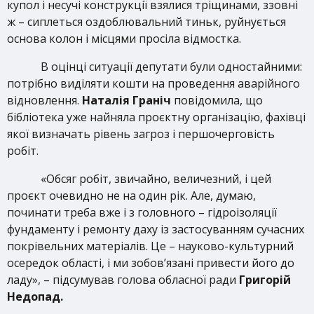
купол і несучі конструкції взялися тріщинами, ззовні
ж – сиплеться оздоблювальний тиньк, руйнується
основа колон і місцями просіла відмостка.
В оцінці ситуації депутати були одностайними:
потрібно виділяти кошти на проведення аварійного
відновлення.
Наталія Граніч
повідомила, що
бібліотека уже найняла проєктну організацію, фахівці
якої визначать рівень загроз і першочерговість
робіт.
«Обсяг робіт, звичайно, величезний, і цей
проєкт очевидно не на один рік. Але, думаю,
починати треба вже і з головного – гідроізоляції
фундаменту і ремонту даху із застосуванням сучасних
покрівельних матеріалів. Це – науково-культурний
осередок області, і ми зобов’язані привести його до
ладу», – підсумував голова обласної ради
Григорій
Недопад.