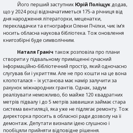
Його перший заступник
Юрій Поліщук
додав,
що у 2024 році відзначатиметься 175-а річниця від
дня народження літераторки, меценатки,
перекладачки та етнографки Олени Пчілки, чиє ім’я
носить обласна наукова бібліотека. Тож оновлення
книгозбірні буде символічним.
Наталя Граніч
також розповіла про плани
створити у підвальному приміщенні сучасний
інформаційно-бібліотечний простір, який одночасно
слугував би і укриттям. Але не про кошти на це вона
клопоталася – їх установа має намір залучити за
рахунок міжнародних грантів. Однак, задум
реалізувати неможливо, бо майже 120 квадратних
метрів підвалу і до 5 метрів заввишки займає стара
система вентиляції, яка уже не підлягає ремонту. Тож
директорка просить в обласної ради дозволу на її
демонтаж. Депутати визнали ідею слушною і
пообіцяли прийняти відповідне рішення.