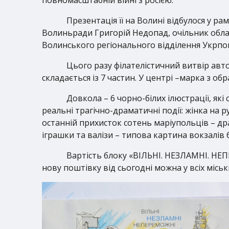
Презентація її на Волині відбулося у р
Волиньради Григорій Недопад, очільник облас
Волинського регіонального відділення Укрпо
Цього разу філателістичний витвір авт
складається із 7 частин. У центрі –марка з о
Довкола – 6 чорно-білих ілюстрації, як
реальні трагічно-драматичні події: жінка на 
останній прихисток сотень маріупольців – др
іграшки та валізи – типова картина вокзалів 
Вартість блоку «ВІЛЬНІ. НЕЗЛАМНІ. НЕП
нову поштівку від сьогодні можна у всіх місь