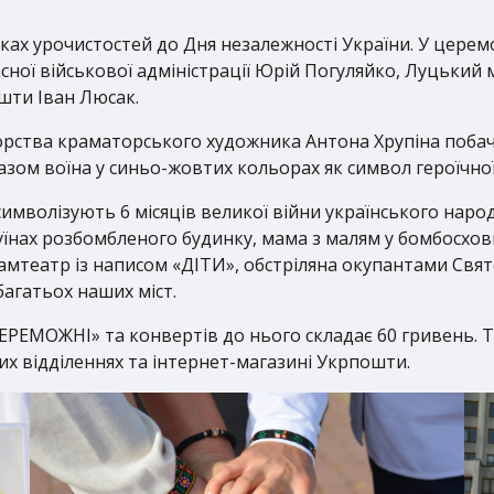
амках урочистостей до Дня незалежності України. У цере
ної військової адміністрації Юрій Погуляйко, Луцький 
шти Іван Люсак.
орства краматорського художника Антона Хрупіна побачи
бразом воїна у синьо-жовтих кольорах як символ героїчної
і символізують 6 місяців великої війни українського нар
руїнах розбомбленого будинку, мама з малям у бомбосхови
амтеатр із написом «ДІТИ», обстріляна окупантами Свят
багатьох наших міст.
ЕРЕМОЖНІ» та конвертів до нього складає 60 гривень. 
ких відділеннях та інтернет-магазині Укрпошти.