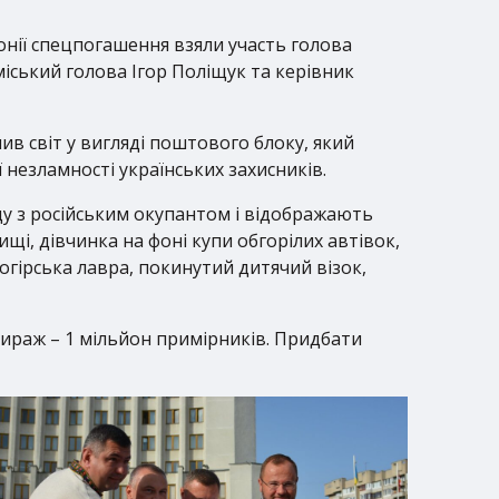
монії спецпогашення взяли участь голова
міський голова Ігор Поліщук та
керівник
в світ у вигляді поштового блоку, який
 незламності українських захисників.
оду з російським окупантом і відображають
щі, дівчинка на фоні купи обгорілих автівок,
огірська лавра, покинутий дитячий візок,
Тираж – 1 мільйон примірників. Придбати