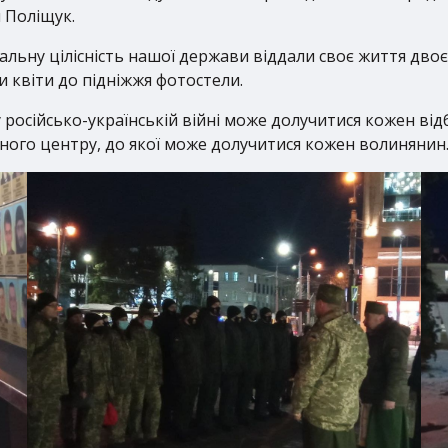
 Поліщук.
льну цілісність нашої держави віддали своє життя двоє
 квіти до підніжжя фотостели.
 російсько-українській війні може долучитися кожен від
сного центру, до якої може долучитися кожен волинянин