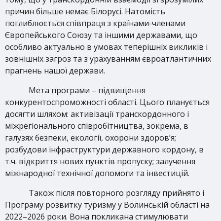
причин більше немає Білорусі. Натомість
поглиблюється співпраця з країнами-членами
Європейського Союзу та іншими державами, що
особливо актуально в умовах теперішніх викликів і
зовнішніх загроз та з урахуванням євроатлантичних
прагнень нашої держави.
Мета програми – підвищення
конкурентоспроможності області. Цього планується
досягти шляхом: активізації транскордонного і
міжрегіонального співробітництва, зокрема, в
галузях безпеки, екології, охорони здоров’я;
розбудови інфраструктури державного кордону, в
т.ч. відкриття нових пунктів пропуску; залучення
міжнародної технічної допомоги та інвестицій.
Також після повторного розгляду прийнято і
Програму розвитку туризму у Волинській області на
2022–2026 роки. Вона покликана стимулювати