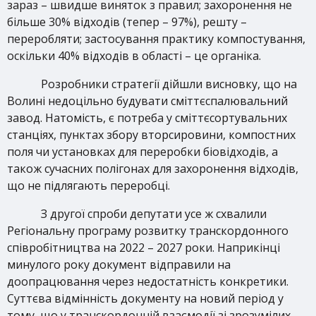
зараз – швидше виняток з правил; захоронення не
більше 30% відходів (тепер – 97%), решту –
переробляти; застосування практику компостування,
оскільки 40% відходів в області – це органіка.
Розробники стратегії дійшли висновку, що на
Волині недоцільно будувати сміттєспалювальний
завод. Натомість, є потреба у сміттєсортувальних
станціях, пунктах збору вторсировини, компостних
поля чи установках для переробки біовідходів, а
також сучасних полігонах для захоронення відходів,
що не підлягають переробці.
З другої спроби депутати усе ж схвалили
Регіональну програму розвитку транскордонного
співробітництва на 2022 – 2027 роки. Наприкінці
минулого року документ відправили на
доопрацювання через недостатність конкретики.
Суттєва відмінність документу на новий період у
тому, що у транскордонній взаємодії зі зрозумілих