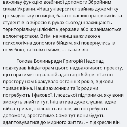
важливу функцію всебічної допомоги Збройним
силам України. «Наш університет зайняв дуже чітку
громадянську позицію, багато наших працівників та
студентів із зброєю в руках сьогодні захищають
територіальну цілісність держави або ж займаються
волонтерством. Втім, не менш важливою є
психологічна допомога бійцям, які повернулись із
поля бою, та їхнім сім’ям», – сказав він.
Голова Волиньради Григорій Недопад
подякував ініціаторам цього надважливого проєкту,
що спрятиме соціальній адаптації бійців. «Такого
простору нам бракувало останні 8 років, відколи
триває війна. Наші захисники та їх родини
потребують і фахової, і людської підтримки, яку вони
зможуть знайти тут. Ініціатива дуже слушна, адже
війна триває, і кількість воїнів, які потребують
допомоги, зростатиме. Саме тут вони будуть
адаптовуватися до мирного життя», – підкресли він.