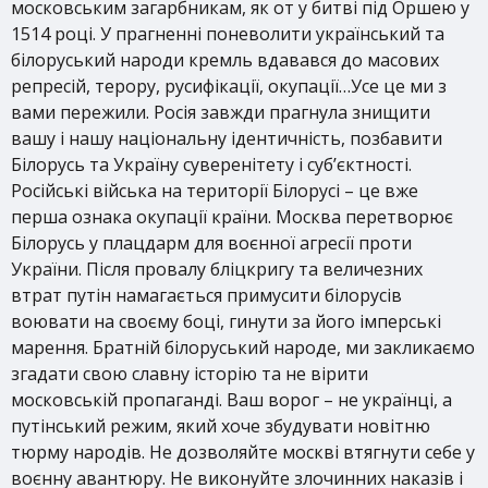
московським загарбникам, як от у битві під Оршею у
1514 році. У прагненні поневолити український та
білоруський народи кремль вдавався до масових
репресій, терору, русифікації, окупації…Усе це ми з
вами пережили. Росія завжди прагнула знищити
вашу і нашу національну ідентичність, позбавити
Білорусь та Україну суверенітету і суб’єктності.
Російські війська на території Білорусі – це вже
перша ознака окупації країни. Москва перетворює
Білорусь у плацдарм для воєнної агресії проти
України. Після провалу бліцкригу та величезних
втрат путін намагається примусити білорусів
воювати на своєму боці, гинути за його імперські
марення. Братній білоруський народе, ми закликаємо
згадати свою славну історію та не вірити
московській пропаганді. Ваш ворог – не українці, а
путінський режим, який хоче збудувати новітню
тюрму народів. Не дозволяйте москві втягнути себе у
воєнну авантюру. Не виконуйте злочинних наказів і