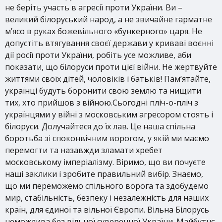
не беріть участь в агресії проти України. Ви –
великий білоруський народ, а не звичайне гарматне
м’ясо в руках божевільного «бункерного» царя. Не
допустіть втягування своєї держави у криваві воєнні
дії росії проти України, робіть усе можливе, аби
показати, що білоруси проти цієї війни. Не жертвуйте
життями своїх дітей, чоловіків і батьків! Пам’ятайте,
українці будуть боронити свою землю та нищити
тих, хто прийшов з війною.Сьогодні пліч-о-пліч з
українцями у війні з московським агресором стоять і
білоруси. Долучайтеся до їх лав. Це наша спільна
боротьба зі споконвічним ворогом, у якій ми маємо
перемогти та назавжди зламати хребет
московському імперіалізму. Віримо, що ви почуєте
наші заклики і зробите правильний вибір. Знаємо,
що ми переможемо спільного ворога та здобудемо
мир, стабільність, безпеку і незалежність для наших
країн, для єдиної та вільної Європи. Вільна Білорусь
неможлива без вільної суверенної України. Майбутнє