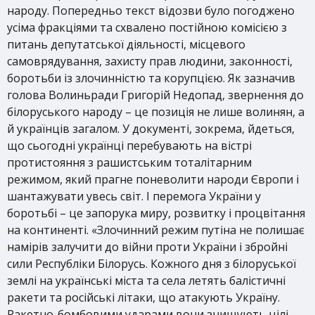
народу. Попередньо текст відозви було погоджено
усіма фракціями та схвалено постійною комісією з
питань депутатської діяльності, місцевого
самоврядування, захисту прав людини, законності,
боротьби із злочинністю та корупцією. Як зазначив
голова Волиньради Григорій Недопад, звернення до
білоруського народу – це позиція не лише волинян, а
й українців загалом. У документі, зокрема, йдеться,
що сьогодні українці перебувають на вістрі
протистояння з рашистським тоталітарним
режимом, який прагне поневолити народи Європи і
шантажувати увесь світ. І перемога України у
боротьбі – це запорука миру, розвитку і процвітання
на континенті. «Злочинний режим путіна не полишає
намірів залучити до війни проти України і збройні
сили Республіки Білорусь. Кожного дня з білоруської
землі на українські міста та села летять балістичні
ракети та російські літаки, що атакують Україну.
Ракетно-бомбовими ударами вони знищують цілі