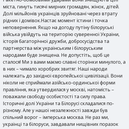
міста, гинуть тисячі мирних громадян, жінок, дітей.
Долі мільйонів українців зруйновані через втрату
рідних і домівок.Настає момент істини і точка
неповернення. Якщо на догоду путіну білоруські
війська увійдуть на територію суверенної України,
історія багаторічної дружби, добросусідства та
партнерства між українським і білоруським
народами буде знищена. Не допустіть, щоб це
сталося! Ми з вами маємо славні сторінки минулого, а
в них – чимало хоробрих звитяг. Наші народи
належать до західної європейської цивілізації. Вони
ніколи не сприймали азійсько-ординської форми
правління, яка утвердилася у москві, натомість –
поважали свободу особистості та силу права.
Історичні долі України та Білорусі складалися по-
різному. Але у нашої незалежності завжди був
спільний ворог – імперська москва. Не раз ми,
українці та білоруси, завдавали нищівних поразок