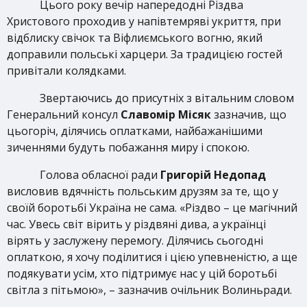
Цього року вечір напередодні Різдва
Христового проходив у напівтемряві укриття, при
відблиску свічок та Віфлиємського вогню, який
доправили польські харцери. За традицією гостей
привітали колядками.
Звертаючись до присутніх з вітальним словом
Генеральний консул
Славомір Місяк
зазначив, що
цьогоріч, ділячись оплатками, найбажанішими
зиченнями будуть побажання миру і спокою.
Голова обласної ради
Григорій Недопад
висловив вдячність польським друзям за те, що у
своїй боротьбі Україна не сама. «Різдво – це магічний
час. Увесь світ вірить у різдвяні дива, а українці
вірять у заслужену перемогу. Ділячись сьогодні
оплаткою, я хочу поділитися і цією упевненістю, а ще
подякувати усім, хто підтримує нас у цій боротьбі
світла з пітьмою», – зазначив очільник Волиньради.