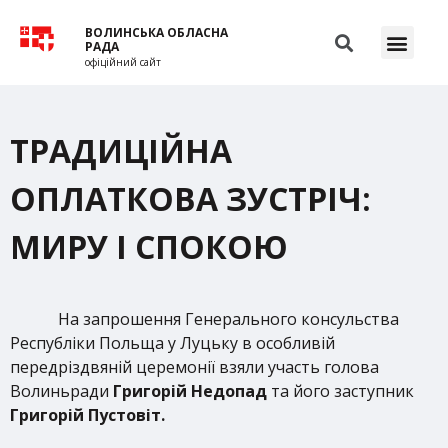
ВОЛИНСЬКА ОБЛАСНА
РАДА
офіційний сайт
ТРАДИЦІЙНА
ОПЛАТКОВА ЗУСТРІЧ:
МИРУ І СПОКОЮ
На запрошення Генерального консульства
Республіки Польща у Луцьку в особливій
передріздвяній церемонії взяли участь голова
Волиньради
Григорій Недопад
та його заступник
Григорій Пустовіт.