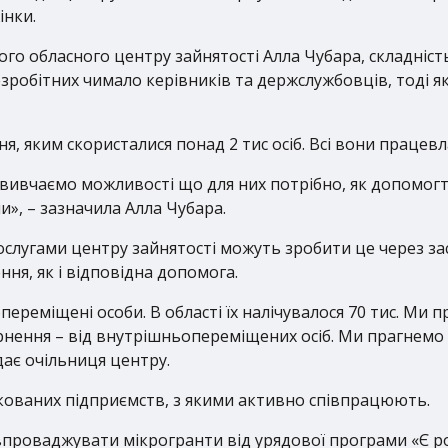
інки.
кого обласного центру зайнятості Алла Чубара, складніс
безробітних чимало керівників та держслужбовців, тоді 
я, яким скористалися понад 2 тис осіб. Всі вони працев
ивчаємо можливості що для них потрібно, як допомогти
и», – зазначила Алла Чубара.
слугами центру зайнятості можуть зробити це через заст
ня, як і відповідна допомога.
реміщені особи. В області їх налічувалося 70 тис. Ми п
нення – від внутрішньопереміщених осіб. Ми прагнем
ає очільниця центру.
окованих підприємств, з якими активно співпрацюють.
впроваджувати мікрогранти від урядової програми «Є ро