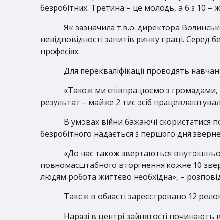
безробітних. Третина – це молодь, а 6 з 10 – ж
Як зазначила т.в.о. директора Волинсь
невідповідності запитів ринку праці. Серед 
професіях.
Для перекваліфікації проводять навчанн
«Також ми співпрацюємо з громадами, в
результат – майже 2 тис осіб працевлаштувал
В умовах війни бажаючі скористатися по
безробітного надається з першого дня звернен
«До нас також звертаються внутрішньопе
повномасштабного вторгнення кожне 10 звер
людям робота життєво необхідна», – розповід
Також в області зареєстровано 12 рел
Наразі в центрі зайнятості починають 