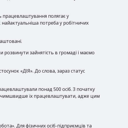
ть працевлаштування полягає у
як найактуальніша потреба у робітничих
лаштовані.
 розвинути зайнятість в громаді і маємо
осунок «ДІЯ». До слова, зараз статус
рацевлаштували понад 500 осіб. З початку
о чимшвидше їх працевлаштувати, адже цим
бота». Для фізичних осіб-підприємців та