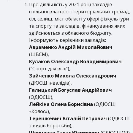
Про діяльність у 2021 році закладів
спільної власності територіальних громад,
сіл, селищ, міст області у сфері фізкультури
та спорту та закладів, фінансування яких
здійснюється з обласного бюджету.
Інформують керівники закладів:
Авраменко Андрій Миколайович
(ШВСМ),
Кулаков Олександр Володимирович
(“Спорт для всіх”),
Зайченко Микола Олександрович
(ДЮСШ інвалідів),
Галицький Богуслав Андрійович
(ОДЮСШ),
Лейкіна Олена Борисівна
(ОДЮСШ
«Колос»),
Терешкевич Віталій Петрович
(ОДЮСШ
з видів боротьби),
Шевченко Тарас Юхимович
(СДЮСШОР)