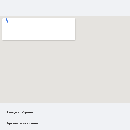
Президент України
Верховна Рада України