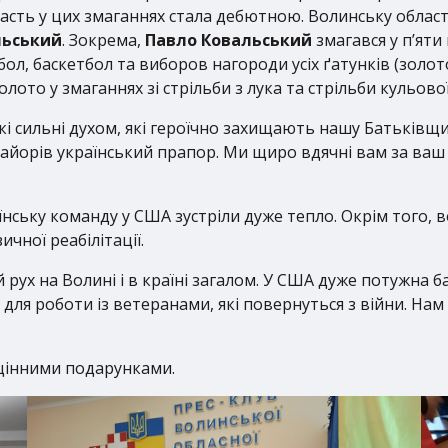
асть у цих змаганнях стала дебютною. Волинську област
льський
. Зокрема,
Павло Ковальський
змагався у п’яти 
бол, баскетбол та виборов нагороди усіх ґатунків (золото 
лото у змаганнях зі стрільби з лука та стрільби кульової
які сильні духом, які героїчно захищають нашу Батьківщи
майорів український прапор. Ми щиро вдячні вам за ва
їнську команду у США зустріли дуже тепло. Окрім того,
ичної реабілітації.
ух на Волині і в країні загалом. У США дуже потужна баз
для роботи із ветеранами, які повернуться з війни. Нам
цінними подарунками.