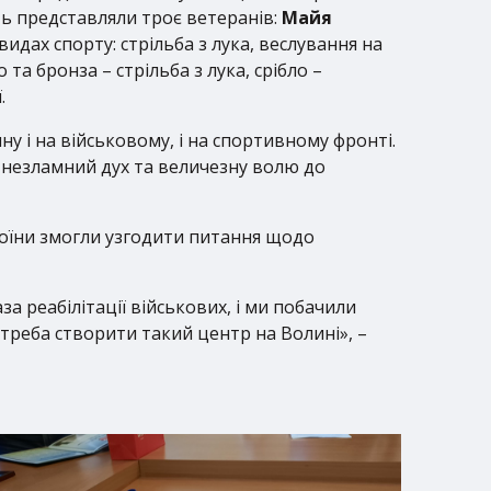
ь представляли троє ветеранів:
Майя
видах спорту: стрільба з лука, веслування на
та бронза – стрільба з лука, срібло –
.
ну і на військовому, і на спортивному фронті.
ш незламний дух та величезну волю до
 воїни змогли узгодити питання щодо
а реабілітації військових, і ми побачили
 треба створити такий центр на Волині», –