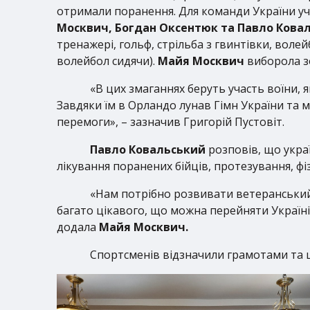
отримали поранення. Для команди України уч
Москвич, Богдан Оксентюк та Павло Кова
тренажері, гольф, стрільба з гвинтівки, волей
волейбол сидячи).
Майя Москвич
виборола зо
«В цих змаганнях беруть участь воїни, 
Завдяки їм в Орландо лунав Гімн України та 
перемоги», – зазначив Григорій Пустовіт.
Павло Ковальський
розповів, що укра
лікування поранених бійців, протезування, фіз
«Нам потрібно розвивати ветеранський р
багато цікавого, що можна перейняти Україні 
додала
Майя Москвич.
Спортсменів відзначили грамотами та 