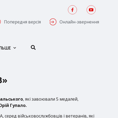
Попередня версія
Онлайн-звернення
ІЛЬШЕ
В»
вальського
, які завоювали 5 медалей,
рій Гупало.
, серед військовослужбовців і ветеранів, які