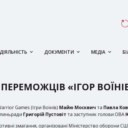
ДІЯЛЬНІСТЬ
ДОКУМЕНТИ
МЕДІА
Б
 ПЕРЕМОЖЦІВ «ІГОР ВОЇНІ
rrior Games (Ігри Воїнів)
Майю Москвич
та
Павла Ко
Волиньради
Григорій Пустовіт
та заступник голови ОВА
Ю
ортивні змагання, організовані Міністерство оборони США