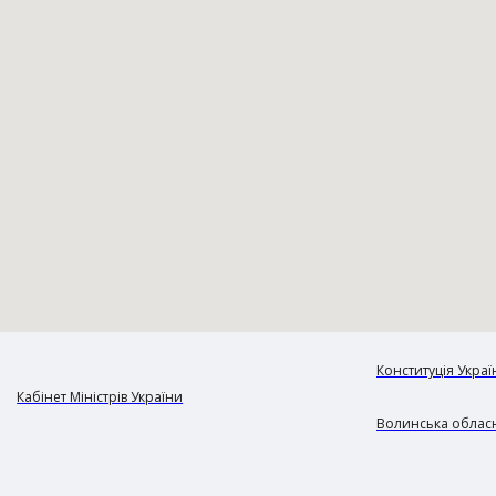
Конституція Украї
Кабінет Міністрів України
Волинська обласн