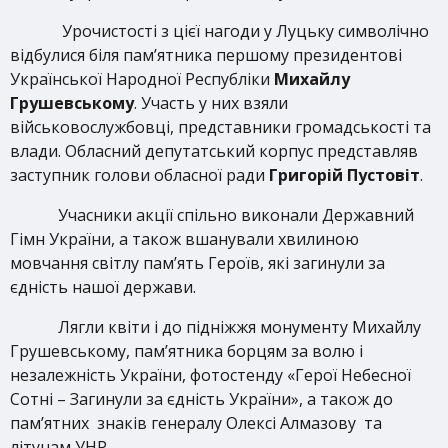
Урочистості з цієї нагоди у Луцьку символічно
відбулися біля пам’ятника першому президентові
Української Народної Республіки
Михайлу
Грушевському
. Участь у них взяли
військовослужбовці, представники громадськості та
влади. Обласний депутатський корпус представляв
заступник голови обласної ради
Григорій Пустовіт
.
Учасники акції спільно виконали Державний
Гімн України, а також вшанували хвилиною
мовчання світлу пам’ять Героїв, які загинули за
єдність нашої держави.
Лягли квіти і до підніжжя монументу Михайлу
Грушевському, пам’ятника борцям за волю і
незалежність України, фотостенду «Герої Небесної
Сотні – Загинули за єдність України», а також до
пам’ятних знаків генералу Олексі Алмазову та
літунам УНР.