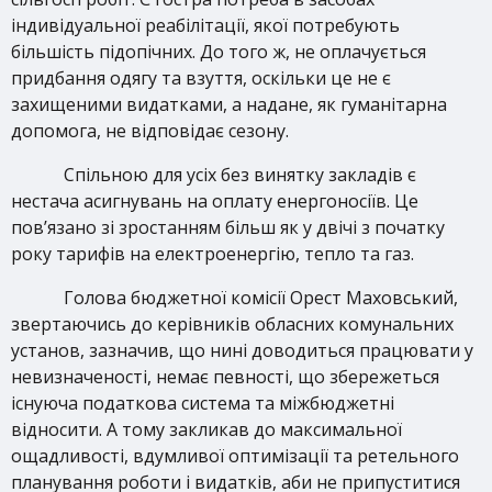
індивідуальної реабілітації, якої потребують
більшість підопічних. До того ж, не оплачується
придбання одягу та взуття, оскільки це не є
захищеними видатками, а надане, як гуманітарна
допомога, не відповідає сезону.
Спільною для усіх без винятку закладів є
нестача асигнувань на оплату енергоносіїв. Це
пов’язано зі зростанням більш як у двічі з початку
року тарифів на електроенергію, тепло та газ.
Голова бюджетної комісії Орест Маховський,
звертаючись до керівників обласних комунальних
установ, зазначив, що нині доводиться працювати у
невизначеності, немає певності, що збережеться
існуюча податкова система та міжбюджетні
відносити. А тому закликав до максимальної
ощадливості, вдумливої оптимізації та ретельного
планування роботи і видатків, аби не припуститися