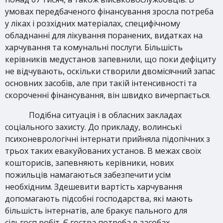
умовах передбаченого фінансування зросла потреба
у ліках і розхідних матеріалах, специфічному
обладнанні для лікування поранених, видатках на
харчування та комунальні послуги. Більшість
керівників медустанов запевнили, що поки дефіциту
не відчувають, оскільки створили двомісячний запас
основних засобів, але при такій інтенсивності та
скороченні фінансування, він швидко вичерпається.
Подібна ситуація і в обласних закладах
соціального захисту. До прикладу, волинські
психоневрологічні інтернати прийняла підопічних з
трьох таких евакуйованих установ. В межах своїх
кошторисів, запевняють керівники, нових
пожильців намагаються забезпечити усім
необхідним. Здешевити вартість харчування
допомагають підсобні господарства, які мають
більшість інтернатів, але бракує пального для
сільгосп робіт. Є гостра потреба в засобах