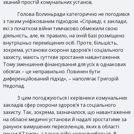
званий простій комунальних установ.
Голова Волиньради категорично не погодився
з таким уніфікованим підходом. «Справді, є заклади,
які з початком війни тимчасово обмежили свою
діяльність, але, як правило, на їхній базі розміщено
внутрішньо переміщених осіб. Проте, більшість,
зокрема, установи охорони здоров’я і соціального
захисту, мають суттєве зростання навантаження.
Тому зменшення фінансування для усіх в однакових
обсягах – це неправильно. Повинен бути
диференційований підхід», – наполягає Григорій
Недопад.
З цим погоджуються і керівники комунальних
закладів сфер охорони здоров’я та соціального
захисту. Так, зокрема, зазначалося, що навантаження
на обласні медичні установи й надалі зростатиме за
рахунок вимушених переселенців, яких в області
понад 67 тисяч, а також військовослужбовців. В