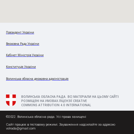
Президент України
Верховна Рада України
Кабінет Міністрів України
Конституція України
Волинська обласна державна адміністрація
ВОЛИНСЬКА ОБЛАСНА РАДА. ВСІ МАТЕРІАЛИ НА ЦЬОМУ САЙТІ
РОЗМІЩЕНІ НА УМОВАХ ЛІЦЕНЗІЇ CREATIVE
COMMONS ATTRIBUTION 4.0 INTERNATIONAL
©2022. Волинська обласна рада. Усі права захищені
Сайт працює в тестовому режимі. Зауваження надсилайте за адресою
volrada@gmail.com