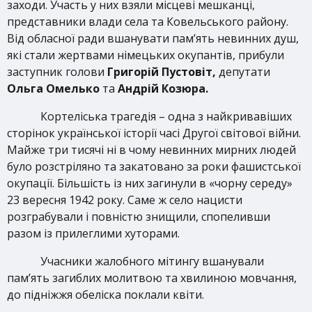
заходи. Участь у них взяли місцеві мешканці,
представники влади села та Ковельського району.
Від обласної ради вшанувати пам’ять невинних душ,
які стали жертвами німецьких окупантів, прибули
заступник голови
Григорій Пустовіт,
депутати
Ольга Омелько
та
Андрій Козюра.
Кортеліська трагедія – одна з найкривавіших
сторінок української історії часі Другої світової війни.
Майже три тисячі ні в чому невинних мирних людей
було розстріляно та закатовано за роки фашистської
окупації. Більшість із них загинули в «чорну середу»
23 вересня 1942 року. Саме ж село нацисти
розграбували і повністю знищили, спопеливши
разом із прилеглими хуторами.
Учасники жалобного мітингу вшанували
пам’ять загиблих молитвою та хвилиною мовчання,
до підніжжя обеліска поклали квіти.