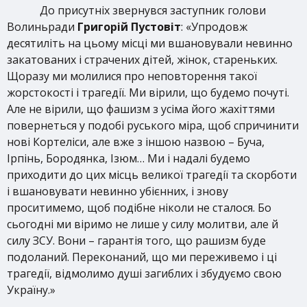
До присутніх звернувся заступник голови
Волиньради
Григорій Пустовіт
: «Упродовж
десятиліть на цьому місці ми вшановували невинно
закатованих і страчених дітей, жінок, стареньких.
Щоразу ми молилися про неповторення такої
жорстокості і трагедії. Ми вірили, що будемо почуті.
Але не вірили, що фашизм з усіма його жахіттями
повернеться у подобі руського міра, щоб спричинити
нові Кортеліси, але вже з іншою назвою – Буча,
Ірпінь, Бородянка, Ізюм… Ми і надалі будемо
приходити до цих місць великої трагедії та скорботи
і вшановувати невинно убієнних, і знову
проситимемо, щоб подібне ніколи не сталося. Бо
сьогодні ми віримо не лише у силу молитви, але й
силу ЗСУ. Вони – гарантія того, що рашизм буде
подоланий. Переконаний, що ми переживемо і ці
трагедії, відмолимо душі загиблих і збудуємо свою
Україну.»