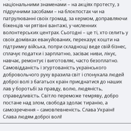
національними знаменами – на акціях протесту, з
підручними засобами – на блокпостах чи на
патрулюванні своїх громад, за кермом, доправляючи
біженців чи рятівні вантажі, у численних
волонтерських центрах. Сьогодні – це ті, хто селить у
своїх домівках евакуйованих, переказує кошти на
підтримку війська, попри складнощі веде свій бізнес,
сплачує податки і зарплатню, засіває ниви, лікує,
навчає, ремонтує і виготовляє, часто безоплатно.
Самовідданість і згуртованість українського
добровольчого руху вразила світ і спонукала людей
доброї волі з багатьох країн приєднатися до наших
лав у боротьбі за правду, волю, людяність,
справедливість. Світло переможе темряву, добро
постане над злом, свобода здолає тиранію, а
самозречення – самовпевненість. Слава Україні!
Слава людям доброї волі!