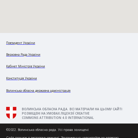
Президент України
Верховна Рада України
Кабінет Міністрів України
Конституція України
Волинська обласна державна адміністрація
ВОЛИНСЬКА ОБЛАСНА РАДА. ВСІ МАТЕРІАЛИ НА ЦЬОМУ САЙТІ
РОЗМІЩЕНІ НА УМОВАХ ЛІЦЕНЗІЇ CREATIVE
COMMONS ATTRIBUTION 4.0 INTERNATIONAL
©2022. Волинська обласна рада. Усі права захищені
Сайт працює в тестовому режимі. Зауваження надсилайте за адресою