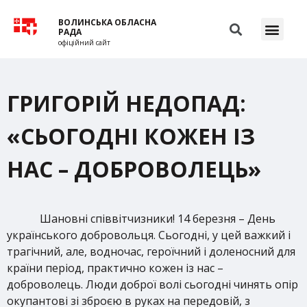
ВОЛИНСЬКА ОБЛАСНА
РАДА
офіційний сайт
ГРИГОРІЙ НЕДОПАД:
«СЬОГОДНІ КОЖЕН ІЗ
НАС – ДОБРОВОЛЕЦЬ»
Шановні співвітчизники! 14 березня – День
українського добровольця. Сьогодні, у цей важкий і
трагічний, але, водночас, героїчний і доленосний для
країни період, практично кожен із нас –
доброволець. Люди доброї волі сьогодні чинять опір
окупантові зі зброєю в руках на передовій, з