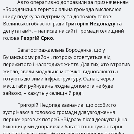
Авто оперативно доправили за призначенням.
«Бородянська територіальна громада висловлює
щиру подяку за підтримку та допомогу голові
Волинської обласної ради
Григорію Недопаду
та
депутатам!», – написав на сайті громади селищний
голова
Георгій Єрко
.
Багатостраждальна Бородянка, що у
Бучанському районі, потроху оговтується від
пережитого і налагоджує життя. Для тих, хто втратив
житло, звели модульне містечко, відновлюють і
готують до зими інфраструктуру. Однак, через
масштаби руйнувань жодна допомога не буде
зайвою, – кажуть у селищній раді.
Григорій Недопад зазначив, що особисто
зустрічався з головою громади для узгодження
першочергових потреб. «Відразу після деокупації на
Київщину ми доправляли багатотонні гуманітарні
вантажі з харчами, ліками, речами першої потреби.