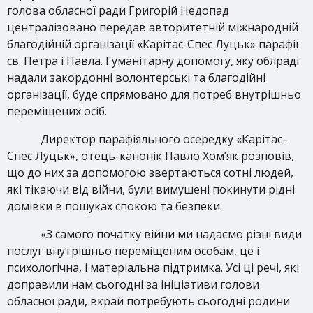
голова обласної ради Григорій Недопад
централізовано передав авторитетній міжнародній
благодійній організації «Карітас-Спес Луцьк» парафії
св. Петра і Павла. Гуманітарну допомогу, яку облраді
надали закордонні волонтерські та благодійні
організації, буде спрямовано для потреб внутрішньо
переміщених осіб.
Директор парафіяльного осередку «Карітас-
Спес Луцьк», отець-канонік Павло Хом’як розповів,
що до них за допомогою звертаються сотні людей,
які тікаючи від війни, були вимушені покинути рідні
домівки в пошуках спокою та безпеки.
«З самого початку війни ми надаємо різні види
послуг внутрішньо переміщеним особам, це і
психологічна, і матеріальна підтримка. Усі ці речі, які
доправили нам сьогодні за ініціативи голови
обласної ради, вкрай потребують сьогодні родини