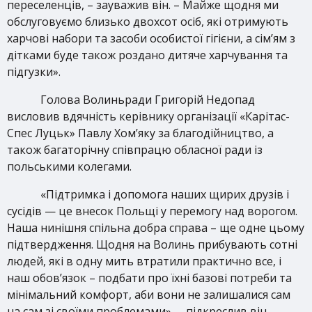
переселенців, – зауважив він. – Майже щодня ми
обслуговуємо близько двохсот осіб, які отримують
харчові набори та засоби особистої гігієни, а сім’ям з
дітками буде також роздано дитяче харчування та
підгузки».
Голова Волиньради Григорій Недопад
висловив вдячність керівнику організації «Карітас-
Спес Луцьк» Павлу Хом’яку за благодійництво, а
також багаторічну співпрацю обласної ради із
польськими колегами.
«Підтримка і допомога наших щирих друзів і
сусідів — це внесок Польщі у перемогу над ворогом.
Наша нинішня спільна добра справа – ще одне цьому
підтвердження. Щодня на Волинь прибувають сотні
людей, які в одну мить втратили практично все, і
наш обов’язок – подбати про їхні базові потреби та
мінімальний комфорт, аби вони не залишалися сам
на сам зі своїми проблемами», – підкреслив він.