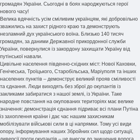
громадян України. Сьогодні в боях народжуються герої
нового часу!
Велика вдячність усім сміливим українцям, які добровільно
зважились на захист рідного краю та демонструють
незламний дух українського воїна. Близько 140 тисяч
громадян, за даними Державної прикордонної служби
України, повернулися із закордону захищати Україну від
путінської навали.
Цивільне населення південно-східних міст: Нової Каховки,
Генічеська, Троїцького, Старобільська, Маріуполя та інших
населених пунктів – демонструє великий прояв сміливості
та єднання. Люди виходять без зброї до окупантів із
закликами забиратися з нашої землі, із України. Таке
народне повстання на окупованих територіях має велике
значення: демонстрація єднання підриває всі плани Путіна
із захоплення країни і дає час нашим захисникам
мобілізувати військові сили в ці напрямки. Тому усі види
опору, інформування наших Збройних сил щодо ситуації,
диверсії проти окупантів – це внесок до знищення ворога.