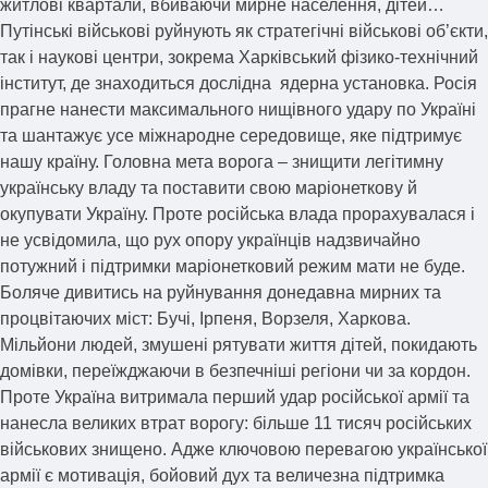
житлові квартали, вбиваючи мирне населення, дітей…
Путінські військові руйнують як стратегічні військові об’єкти,
так і наукові центри, зокрема Харківський фізико-технічний
інститут, де знаходиться дослідна ядерна установка. Росія
прагне нанести максимального нищівного удару по Україні
та шантажує усе міжнародне середовище, яке підтримує
нашу країну. Головна мета ворога – знищити легітимну
українську владу та поставити свою маріонеткову й
окупувати Україну. Проте російська влада прорахувалася і
не усвідомила, що рух опору українців надзвичайно
потужний і підтримки маріонетковий режим мати не буде.
Боляче дивитись на руйнування донедавна мирних та
процвітаючих міст: Бучі, Ірпеня, Ворзеля, Харкова.
Мільйони людей, змушені рятувати життя дітей, покидають
домівки, переїжджаючи в безпечніші регіони чи за кордон.
Проте Україна витримала перший удар російської армії та
нанесла великих втрат ворогу: більше 11 тисяч російських
військових знищено. Адже ключовою перевагою української
армії є мотивація, бойовий дух та величезна підтримка