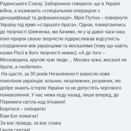
Радянського Союзу. Заборонено говорити, що в Україні
війна, а називають «спеціальною операцією з
денацифікації та дефашинізації». Мрія Путіна – повернути
Україну під ярмо «старшого брата». Однак, повертаючись
до творчості Шевченка, ми бачимо, як у ці давні часи наш
поет-пророк своєю творчістю підкреслював відсутність
споріднення між українцями та москалями (тому що навіть
назви Росії в його творчості немає): «А до того –
Московщина, кругом чужі люде… Москва чужа, москалі не
брати, а гнобителі».
На щастя, за 30 років Незалежності виросло нове
покоління українців: вільних, незалежних, розумних, які
добре знають історію України та не допустять чергового
поневолення. У нас нема ходу назад, лише вперед, до
Перемоги світла над пітьмою!
Борітеся – поборете!
Вам Бог помагає!
За вас правда, за вас слава
І воля святая!