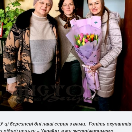
У ці березневі дні наші серця з вами. Гоніть окупантів
з рідної неньки – України, а ми зустрічатимемо