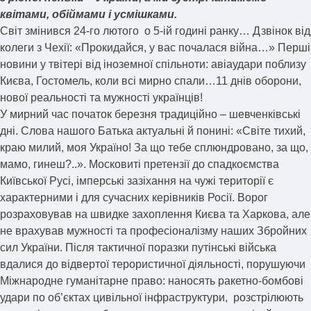
квітами, обіймами і усмішками.
Світ змінився 24-го лютого о 5-ій годині ранку… Дзвінок від
колеги з Чехії: «Прокидайся, у вас почалася війна…» Перші
новини у твітері від іноземної спільноти: авіаудари поблизу
Києва, Гостомель, коли всі мирно спали…11 днів оборони,
нової реальності та мужності українців!
У мирний час початок березня традиційно – шевченківські
дні. Слова нашого Батька актуальні й понині: «Світе тихий,
краю милий, моя Україно! За що тебе сплюндровано, за що,
мамо, гинеш?..». Московиті претензії до спадкоємства
Київської Русі, імперські зазіхання на чужі території є
характерними і для сучасних керівників Росії. Ворог
розраховував на швидке захоплення Києва та Харкова, але
не врахував мужності та професіоналізму наших Збройних
сил України. Після тактичної поразки путінські війська
вдалися до відвертої терористичної діяльності, порушуючи
Міжнародне гуманітарне право: наносять ракетно-бомбові
удари по об’єктах цивільної інфраструктури, розстрілюють