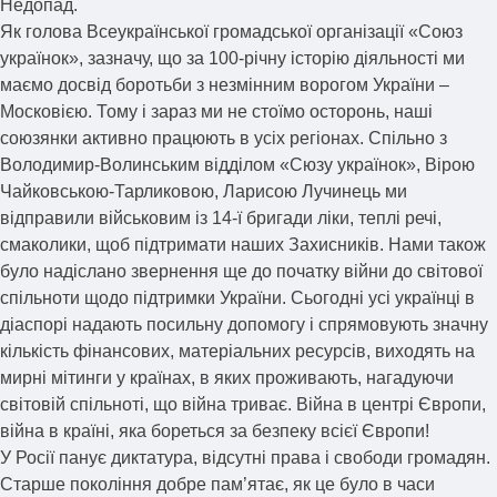
Недопад.
Як голова Всеукраїнської громадської організації «Союз
українок», зазначу, що за 100-річну історію діяльності ми
маємо досвід боротьби з незмінним ворогом України –
Московією. Тому і зараз ми не стоїмо осторонь, наші
союзянки активно працюють в усіх регіонах. Спільно з
Володимир-Волинським відділом «Сюзу українок», Вірою
Чайковською-Тарликовою, Ларисою Лучинець ми
відправили військовим із 14-ї бригади ліки, теплі речі,
смаколики, щоб підтримати наших Захисників. Нами також
було надіслано звернення ще до початку війни до світової
спільноти щодо підтримки України. Сьогодні усі українці в
діаспорі надають посильну допомогу і спрямовують значну
кількість фінансових, матеріальних ресурсів, виходять на
мирні мітинги у країнах, в яких проживають, нагадуючи
світовій спільноті, що війна триває. Війна в центрі Європи,
війна в країні, яка бореться за безпеку всієї Європи!
У Росії панує диктатура, відсутні права і свободи громадян.
Старше покоління добре пам’ятає, як це було в часи