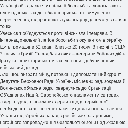
Українці об’єдналися у спільній боротьбі та допомагають
одне одному: західні області приймають вимушених
переселенців, відправляють гуманітарну допомогу в гарячі
точки.
Увесь світ об’єднується проти військ зла і темряви. В
інтернаціональний легіон боротьби з окупантом в Україну
їдуть громадяни 52 країн, близько 20 тисяч: 3 тисячі із США,
2 тисячі з Грузії. Серед бажаючих – ветерани бойових дій в
Іраку та інших гарячих точках, де вони здобули цінний
військовий досвід.
Але, щоб виграти війну, потрібен і дипломатичний фронт.
Депутати Верховної Ради України, місцевих рад, зокрема й
Волинська обласна рада, звернулись до Організації
Об’єднаних Націй, Європейського парламенту, світових
лідерів, урядів іноземних держав щодо термінової
необхідності забезпечення захисту цивільного населення
України від збройних нападів російських загарбників;
негайного запровадження безпольотної зони над Україною;