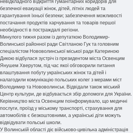
невідкладного відкриття гуманітарних коридорів для
безпечної евакуації жінок, дітей, літніх людей та
гарантування їхньої безпеки; забезпечення можливості
постачання продуктів харчування та товарів першої
необхідності в постраждалі регіони.
Минулого тижня разом із депутаткою Володимир-
Волинської районної ради Світланою Гук та головним
спеціалістом Нововолинської міської ради Катериною
Дикою відбулася зустріч із президентом міста Освенцим
Янушем Хверутом, під час якої обговорили питання
влаштування побуту українських жінок та дітей і
налагодили комунікацію польських колег з мерами міст
Володимир та Нововолинськ. Відвідали також міський
Центр культури, де відбувається збір допомоги для України.
Керівництво міста Освенцим поінформувало, що медичні
послуги, проїзд у міському транспорті, страхування для
автомобілів є безкоштовними, а українські діти можуть
відвідувати польські школи.
У Волинській області діє військово-цивільна адміністрація