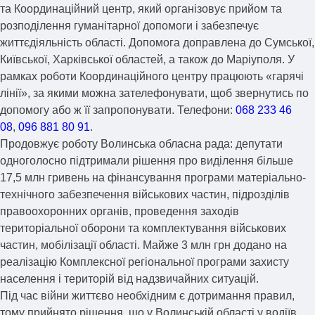
та Координаційний центр, який організовує прийом та
розподілення гуманітарної допомоги і забезпечує
життєдіяльність області. Допомога доправлена до Сумської,
Київської, Харківської областей, а також до Маріуполя. У
рамках роботи Координаційного центру працюють «гарячі
лінії», за якими можна зателефонувати, щоб звернутись по
допомогу або ж її запропонувати. Телефони:
068 233 46
08
,
096 881 80 91
.
Продовжує роботу Волинська обласна рада: депутати
одноголосно підтримали рішення про виділення більше
17,5 млн гривень на фінансування програми матеріально-
технічного забезпечення військових частин, підрозділів
правоохоронних органів, проведення заходів
територіальної оборони та комплектування військових
частин, мобілізації області. Майже 3 млн грн додано на
реалізацію Комплексної регіональної програми захисту
населення і територій від надзвичайних ситуацій.
Під час війни життєво необхідним є дотримання правил,
тому прийнято рішення, що у Волинській області у водіїв,