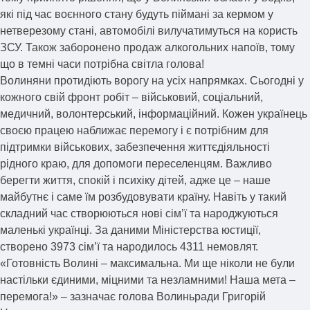
які під час воєнного стану будуть піймані за кермом у
нетверезому стані, автомобілі вилучатимуться на користь
ЗСУ. Також заборонено продаж алкогольних напоїв, тому
що в темні часи потрібна світла голова!
Волиняни протидіють ворогу на усіх напрямках. Сьогодні у
кожного свій фронт робіт – військовий, соціальний,
медичний, волонтерський, інформаційний. Кожен українець
своєю працею наближає перемогу і є потрібним для
підтримки військових, забезпечення життєдіяльності
рідного краю, для допомоги переселенцям. Важливо
берегти життя, спокій і психіку дітей, адже це – наше
майбутнє і саме їм розбудовувати країну. Навіть у такий
складний час створюються нові сім’ї та народжуються
маленькі українці. За даними Міністерства юстиції,
створено 3973 сім’ї та народилось 4311 немовлят.
«Готовність Волині – максимальна. Ми ще ніколи не були
настільки єдиними, міцними та незламними! Наша мета –
перемога!» – зазначає голова Волиньради Григорій