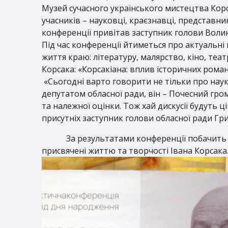
Музей сучасного українського мистецтва Корс
учасників – науковці, краєзнавці, представни
конференції привітав заступник голови Волин
Під час конференції йтиметься про актуальні
життя краю: літературу, малярство, кіно, теа
Корсака: «Корсакіана: вплив історичних роман
«Сьогодні варто говорити не тільки про науко
депутатом обласної ради, він – Почесний гр
та належної оцінки. Тож хай дискусії будуть ц
присутніх заступник голови обласної ради Гри
За результатами конференції побачить 
присвячені життю та творчості Івана Корсака