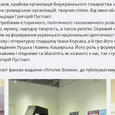
аків, крайова організація Всеукраїнського товариства 
ки громадських організацій, творчих спілок. Від імені о
ьради Григорій Пустовіт.
 проблеми історичного, політичного і економічного розв
тр, музику, народну творчість, а також релігію. Окремий
ів на формування української національної ідентичності
ву і літературну спадщину Івана Корсака, а й про його 
омадянин Луцька і Камінь-Каширська. Його роль у форму
ікавими і плідними та збагатять як кожного з нас, так і
горій Пустовіт.
світ фахове видання «Літопис Волині», де публікуватиму
.