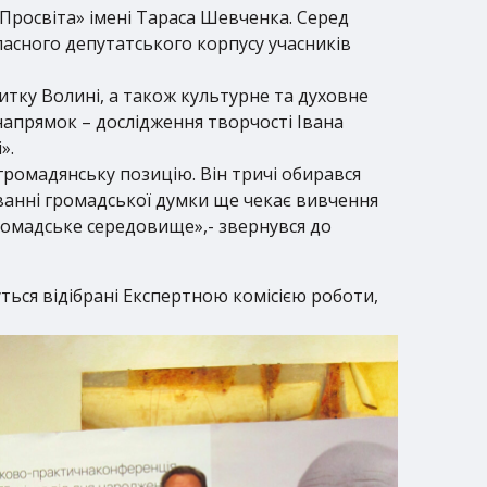
«Просвіта» імені Тараса Шевченка. Серед
бласного депутатського корпусу учасників
итку Волині, а також культурне та духовне
 напрямок – дослідження творчості Івана
».
громадянську позицію. Він тричі обирався
ванні громадської думки ще чекає вивчення
 громадське середовище»,- звернувся до
ться відібрані Експертною комісією роботи,