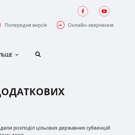
Попередня версія
Онлайн-звернення
ІЛЬШЕ
 ДОДАТКОВИХ
огодили розподіл цільових державних субвенцій
евих доріг.