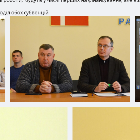
оділ обох субвенцій.