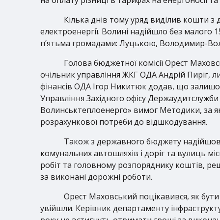
Кілька днів тому уряд виділив кошти з 
електроенергії. Волині надійшло без малого 1
п’ятьма громадами: Луцькою, Володимир-Во
Голова бюджетної комісії Орест Маховс
очільник управління ЖКГ ОДА Андрій Пиріг, 
фінансів ОДА Ігор Никитюк додав, що залишок
Управління Західного офісу Держаудитслуж
Волинськтеплоенерго» вимог Методики, за я
розрахункової потреби до відшкодування.
Також з державного бюджету надійшов 
комунальних автошляхів і доріг та вулиць мі
робіт та головному розпоряднику коштів, реш
за виконані дорожні роботи.
Орест Маховський поцікавився, як бути 
увійшли. Керівник департаменту інфраструкту
року не встигнуть отримати гроші за виконані