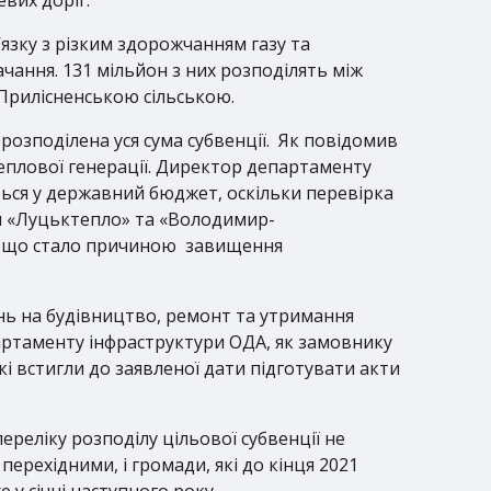
язку з різким здорожчанням газу та
ачання. 131 мільйон з них розподілять між
Прилісненською сільською.
розподілена уся сума субвенції. Як повідомив
еплової генерації. Директор департаменту
ться у державний бюджет, оскільки перевірка
и «Луцьктепло» та «Володимир-
х, що стало причиною завищення
нь на будівництво, ремонт та утримання
партаменту інфраструктури ОДА, як замовнику
і встигли до заявленої дати підготувати акти
реліку розподілу цільової субвенції не
рехідними, і громади, які до кінця 2021
 у січні наступного року.