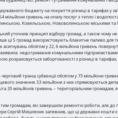
державного бюджету на покриття різниці в тарифах у зв’
54 мільйони гривень на опалу послуг з тепло і водопост
линською, Ковельською, Нововолинською міськими та 
ький уточнив принцип відбору громад, а також чому не 
лише ці 5 громад використовують блакитне паливо для т
 асигнувань обсягом у 22, 6 мільйона гривень поверну
би виявила недотримання комунальними підприємствам
кою розраховується заборгованості з різниці в тарифа
черговий транш субвенції обсягом у 73 мільйони гриве
сцевого значення. 53 мільйони з них спрямовуються де
та 20 мільйонів гривень – територіальним громадам, як
тим громадам, які завершили ремонтні роботи, але до пе
ри Сергій Мишленик запевнив, що ці державні кошти є пе
 роботи, будуть у числі перших на фінансування, але вже