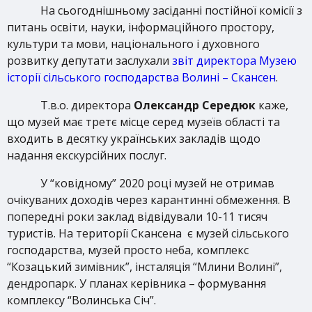
На сьогоднішньому засіданні постійної комісії з
питань освіти, науки, інформаційного простору,
культури та мови, національного і духовного
розвитку депутати заслухали
звіт директора Музею
історії сільського господарства Волині – Скансен
.
Т.в.о. директора
Олександр Середюк
каже,
що музей має третє місце серед музеїв області та
входить в десятку українських закладів щодо
надання екскурсійних послуг.
У “ковідному” 2020 році музей не отримав
очікуваних доходів через карантинні обмеження. В
попередні роки заклад відвідували 10-11 тисяч
туристів. На території Скансена є музей сільського
господарства, музей просто неба, комплекс
“Козацький зимівник”, інсталяція “Млини Волині”,
дендропарк. У планах керівника – формування
комплексу “Волинська Січ”.