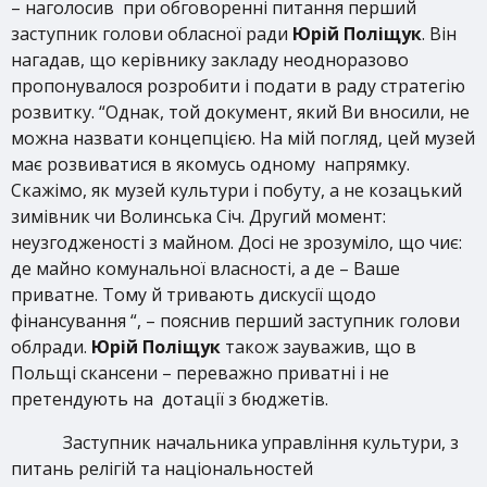
– наголосив при обговоренні питання перший
заступник голови обласної ради
Юрій Поліщук
. Він
нагадав, що керівнику закладу неодноразово
пропонувалося розробити і подати в раду стратегію
розвитку. “Однак, той документ, який Ви вносили, не
можна назвати концепцією. На мій погляд, цей музей
має розвиватися в якомусь одному напрямку.
Скажімо, як музей культури і побуту, а не козацький
зимівник чи Волинська Січ. Другий момент:
неузгодженості з майном. Досі не зрозуміло, що чиє:
де майно комунальної власності, а де – Ваше
приватне. Тому й тривають дискусії щодо
фінансування “, – пояснив перший заступник голови
облради.
Юрій Поліщук
також зауважив, що в
Польщі скансени – переважно приватні і не
претендують на дотації з бюджетів.
Заступник начальника управління культури, з
питань релігій та національностей