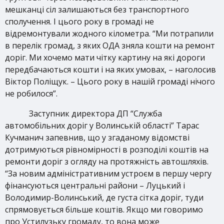
мешканці сіл залишаються без транспортного
сполучення. І цього року в громаді не
відремонтували жодного кілометра. “Ми потрапили
в перелік громад, з яких ОДА зняла кошти на ремонт
доріг. Ми хочемо мати чітку картину на які дороги
передбачаються кошти і на яких умовах, – наголосив
Віктор Поліщук. – Цього року в нашій громаді нічого
не робилося”.
Заступник директора ДП “Служба
автомобільних доріг у Волинській області” Тарас
Кучманич запевнив, що у згаданому відомстві
дотримуються рівномірності в розподілі коштів на
ремонти доріг з огляду на протяжність автошляхів.
“За новим адміністративним устроєм в першу чергу
фінансуються центральні райони – Луцький і
Володимир-Волинський, де густа сітка доріг, туди
спрямовується більше коштів. Якщо ми говоримо
про Устилузьку громаду, то вона може