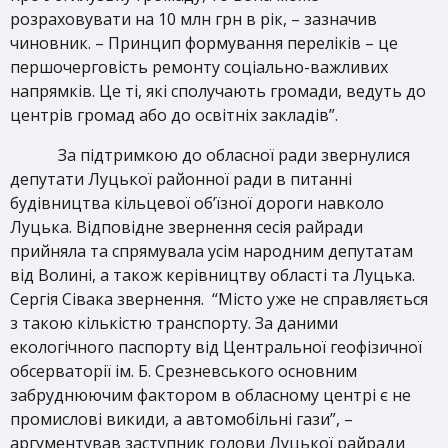
розраховувати на 10 млн грн в рік, – зазначив
чиновник. – Принцип формування переліків – це
першочерговість ремонту соціально-важливих
напрямків. Це ті, які сполучають громади, ведуть до
центрів громад або до освітніх закладів”.
За підтримкою до обласної ради звернулися
депутати Луцької районної ради в питанні
будівництва кільцевої об’їзної дороги навколо
Луцька. Відповідне звернення сесія райради
прийняла та спрямувала усім народним депутатам
від Волині, а також керівництву області та Луцька.
Сергія Сівака звернення. “Місто уже не справляється
з такою кількістю транспорту. За даними
екологічного паспорту від Центральної геофізичної
обсерваторії ім. Б. Срезневського основним
забруднюючим фактором в обласному центрі є не
промислові викиди, а автомобільні гази”, –
аргументував заступник голови Луцької райради