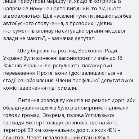
лише прибуткові маршрути, якщо ж котрийсь із
напрямків йому не надто вигідний, то від нього
відмовляються. Цілі населені пункти лишаються без
автобусного сполучення, а прозорих і дієвих
інструментів впливу на ситуацію органи місцевої
влади не мають”, – зазначає депутат.
Ще у березні на розгляд Верховної Ради
України були винесені законопроєкти змін до 16
Законів України, які регулюють пасажирські
перевезення. Проте, вони і досі залишаються на
стадії ознайомлення. Члени профільної депутатської
комісії звернення підтримали.
Питання розподілу коштів на ремонт доріг, аби
облаштування шляхів було рівномірним, піднімали
голови громад. Зокрема, голова Устилузької
громади Віктор Поліщук розповів, що на його
території 99 км комунальних доріг, з яких 40% –
ґрунтові. Через незадовільний стан шляхів,